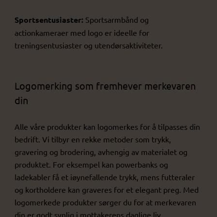
Sportsentusiaster:
Sportsarmbånd og
actionkameraer med logo er ideelle for
treningsentusiaster og utendørsaktiviteter.
Logomerking som fremhever merkevaren
din
Alle våre produkter kan logomerkes for å tilpasses din
bedrift. Vi tilbyr en rekke metoder som trykk,
gravering og brodering, avhengig av materialet og
produktet. For eksempel kan powerbanks og
ladekabler få et iøynefallende trykk, mens futteraler
og kortholdere kan graveres for et elegant preg. Med
logomerkede produkter sørger du for at merkevaren
din er godt synlig i mottakerens daglige liv.