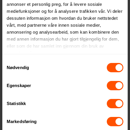
Uttrekkbar Ladekabel
annonser et personlig preg, for å levere sosiale
79.50 NOK
ved 100 stk.
57 NOK
mediefunksjoner og for å analysere trafikken vår. Vi deler
ved 250 stk.
dessuten informasjon om hvordan du bruker nettstedet
vårt, med partnerne våre innen sosiale medier,
annonsering og analysearbeid, som kan kombinere den
med annen informasjon du har gjort tilgjengelig for dem,
eller som de har samlet inn gjennom din bruk av
tjenestene deres.
Samtykkevalg
Nødvendig
Egenskaper
Statistikk
XD Collection Kork og
XD Collection Ontario RCS
Hvetehalm 6-i-1 Uttrekkbar
Resirkulert Plast 6-i-1
Ladekabel
Uttrekkbar Ladekabel
86 NOK
86 NOK
ved 250 stk.
ved 250 stk.
Markedsføring