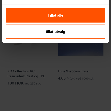
Tillat alle
2
4
tillat utvalg
XD Collection RCS
Hide Webcam Cover
Resirkulert Plast og TPE
4.06 NOK
ved 1000 stk.
Uttrekkbar 6-i-1 Ladekabel
100 NOK
ved 250 stk.