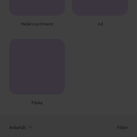
HS
J
Helårs-sortiment
Jul
P
Påske
Anbefalt
Filter