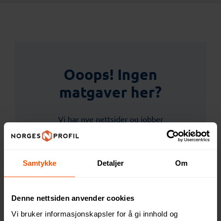
Ooops! Ingen
matgaver her?
Vi har nye nettsider og jobber
fortløpende med å publisere hele
sortimentet, men kan selvfølgelig levere
Samtykke
Detaljer
Om
alt innen matgaver selv om det er tomt
her akkurat nå.
Denne nettsiden anvender cookies
Vi bruker informasjonskapsler for å gi innhold og