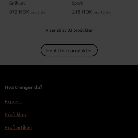
Grillkurv
Spork
872 NOK
218 NOK
ved 3 stk.
ved 10 stk.
Viser 20 av 83 produkter
Hent flere produkter
Hva trenger du?
Express
Profilklær
Profilartikler