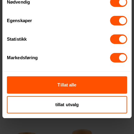
Nødvendig
Egenskaper
Statistikk
Markedsføring
Ellinor 355 ml Silikon
Elda 4-i-1 Kork Multi-
Sammenleggbar Kopp
flaskeåpner
Tillat alle
107 NOK
82 NOK
ved 500 stk.
ved 500 stk.
tillat utvalg