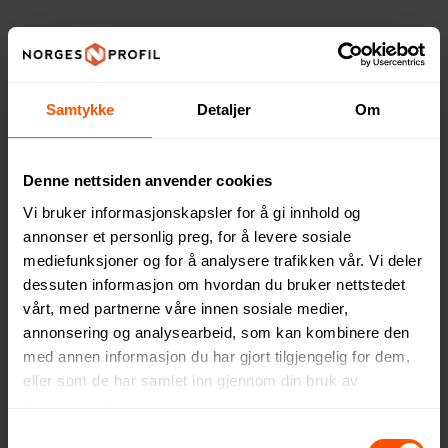
Samtykke
Detaljer
Om
Denne nettsiden anvender cookies
Vi bruker informasjonskapsler for å gi innhold og
annonser et personlig preg, for å levere sosiale
mediefunksjoner og for å analysere trafikken vår. Vi deler
dessuten informasjon om hvordan du bruker nettstedet
vårt, med partnerne våre innen sosiale medier,
Düssel Bambus Bestikksett
Fredrikke 150 ml Rustfritt
annonsering og analysearbeid, som kan kombinere den
med RPET Filtetui
Stål Sammenleggbar Kopp
med annen informasjon du har gjort tilgjengelig for dem,
49 NOK
57.50 NOK
ved 500 stk.
ved 1000 stk.
eller som de har samlet inn gjennom din bruk av
tjenestene deres.
Samtykkevalg