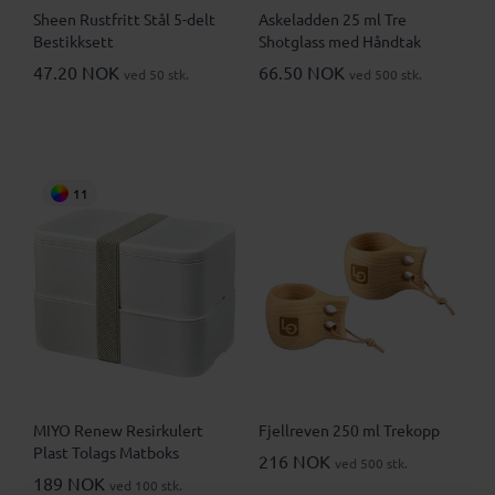
Sheen Rustfritt Stål 5-delt
Askeladden 25 ml Tre
Bestikksett
Shotglass med Håndtak
47.20 NOK
66.50 NOK
ved 50 stk.
ved 500 stk.
11
MIYO Renew Resirkulert
Fjellreven 250 ml Trekopp
Plast Tolags Matboks
216 NOK
ved 500 stk.
189 NOK
ved 100 stk.