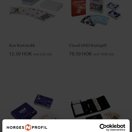
Ace Kortstokk
Cloud UNO Kortspill
12.50 NOK
78.50 NOK
ved 250 stk.
ved 1000 stk.