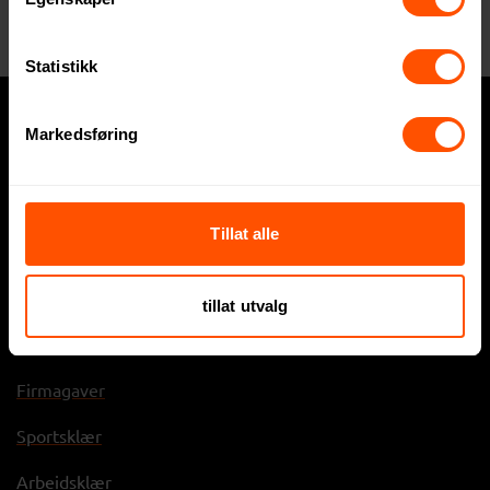
Kortspillsett
155 NOK
ved 1000 stk.
149 NOK
ved 1000 stk.
Statistikk
Markedsføring
Hva trenger du?
Express
Tillat alle
Profilklær
Profilartikler
tillat utvalg
Displayartikler
Firmagaver
Sportsklær
Arbeidsklær