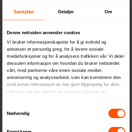
Samtykke
Detaljer
Om
Key Papir Kortspill Boks
Milton Kortspill Sett med
Etui
82 NOK
ved 1000 stk.
194 NOK
ved 1000 stk.
Denne nettsiden anvender cookies
Vi bruker informasjonskapsler for å gi innhold og
annonser et personlig preg, for å levere sosiale
mediefunksjoner og for å analysere trafikken vår. Vi deler
dessuten informasjon om hvordan du bruker nettstedet
vårt, med partnerne våre innen sosiale medier,
annonsering og analysearbeid, som kan kombinere den
med annen informasjon du har gjort tilgjengelig for dem,
eller som de har samlet inn gjennom din bruk av
tjenestene deres.
Samtykkevalg
Nødvendig
Vallad 2-pk Kortspill Boks
Niklas Resirkulert Papir
Egenskaper