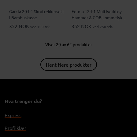
Garcia 20-i-1 Skrutrekkersett
Forma 12-i-1 Multiverktøy
i Bambuskasse
Hammer & COB Lommelykt i
Gaveesett
352 NOK
352 NOK
ved 100 stk.
ved 250 stk.
Viser 20 av 62 produkter
Hent flere produkter
Hva trenger du?
Express
Profilklær