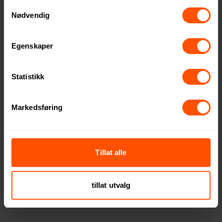
Samtykkevalg
Nødvendig
Egenskaper
Statistikk
Markedsføring
Osaka 48-i-1 Elektrisk
Axton Skrutrekkersett
Presisjon Skrutrekkersett
763 NOK
ved 250 stk.
Tillat alle
1002 NOK
ved 100 stk.
tillat utvalg