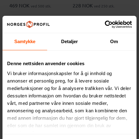
Hammer
469 NOK
228 NOK
ved 500 stk.
ved 250 stk.
Samtykke
Detaljer
Om
Denne nettsiden anvender cookies
Vi bruker informasjonskapsler for å gi innhold og
annonser et personlig preg, for å levere sosiale
mediefunksjoner og for å analysere trafikken vår. Vi deler
dessuten informasjon om hvordan du bruker nettstedet
vårt, med partnerne våre innen sosiale medier,
Alton 48-i-1 Presisjon
Avion Metall 13-i-1 Penn
annonsering og analysearbeid, som kan kombinere den
Skrutrekkersett
Skrutrekkersett
med annen informasjon du har gjort tilgjengelig for dem,
328 NOK
152 NOK
ved 100 stk.
ved 250 stk.
eller som de har samlet inn gjennom din bruk av
tjenestene deres.