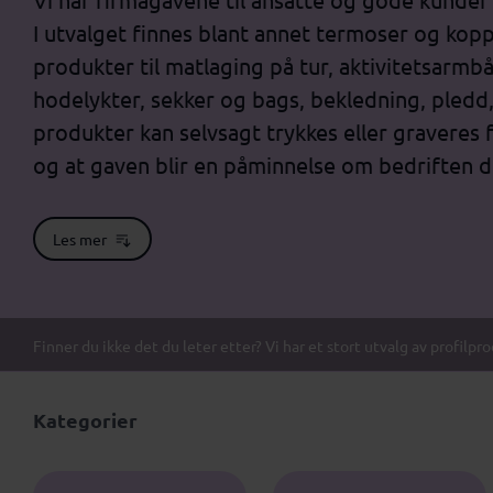
I utvalget finnes blant annet termoser og kopp
produkter til matlaging på tur, aktivitetsarm
hodelykter, sekker og bags, bekledning, pledd, p
produkter kan selvsagt trykkes eller graveres f
og at gaven blir en påminnelse om bedriften d
Les mer
Finner du ikke det du leter etter? Vi har et stort utvalg av profilpr
Kategorier