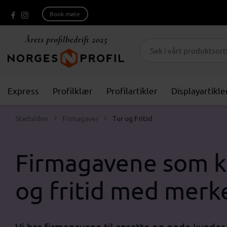
Book møte
Express
Profilklær
Profilartikler
Displayartikle
Startsiden
Firmagaver
Tur og Fritid
Firmagavene som k
og fritid med merk
Vi har firmagavene til ansatte og gode kunder s