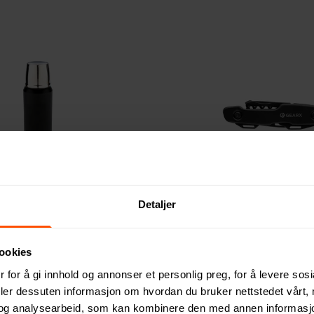
Elite 1L Kobber Termos
GearX Multifunksjonskniv
Detaljer
171 NOK
ed 250 stk.
ved 250 stk.
ookies
 for å gi innhold og annonser et personlig preg, for å levere sos
deler dessuten informasjon om hvordan du bruker nettstedet vårt,
2
og analysearbeid, som kan kombinere den med annen informasjon d