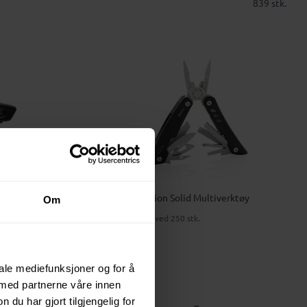
839 stk.
XD Collection Solid Multiverktøy
Om
214 NOK
ved 250 stk.
iale mediefunksjoner og for å
 med partnerne våre innen
7
u har gjort tilgjengelig for