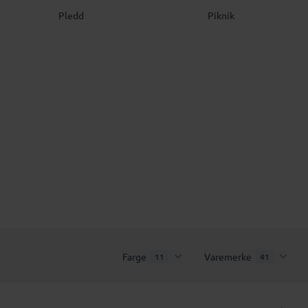
Pledd
Piknik
Farge
Varemerke
11
41