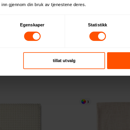
 inn gjennom din bruk av tjenestene deres.
Egenskaper
Statistikk
ion Impact AWARE XL RPET
XD Collection Impact Aware 
tillat utvalg
ølebag med Korkdetaljer
Canvas Ufarget Kjøleveske
113 NOK
ed 250 stk.
ved 250 stk.
3