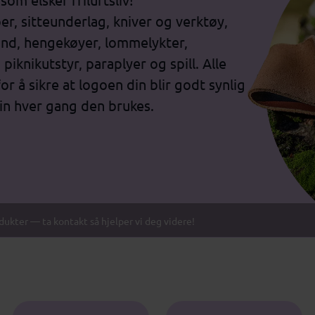
er, sitteunderlag, kniver og verktøy,
bånd, hengekøyer, lommelykter,
iknikutstyr, paraplyer og spill. Alle
or å sikre at logoen din blir godt synlig
in hver gang den brukes.
odukter — ta kontakt så hjelper vi deg videre!