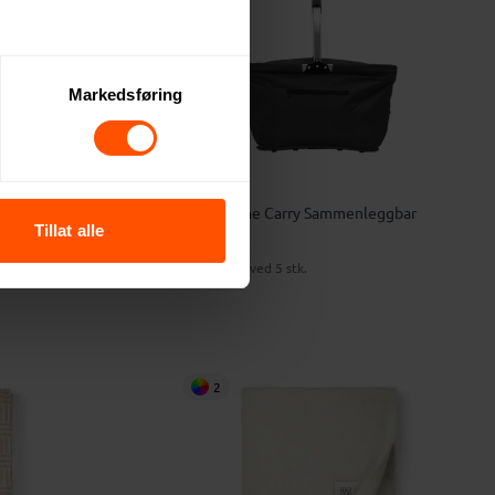
Markedsføring
Resirkulert
Queen Anne Carry Sammenleggbar
Tillat alle
Kjøleveske
332 NOK
ved 5 stk.
2