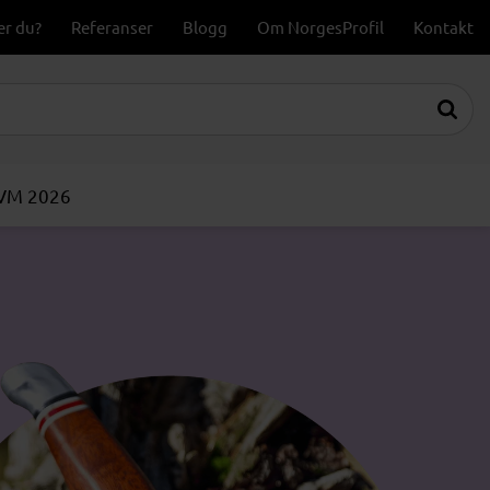
er du?
Referanser
Blogg
Om NorgesProfil
Kontakt
-VM 2026