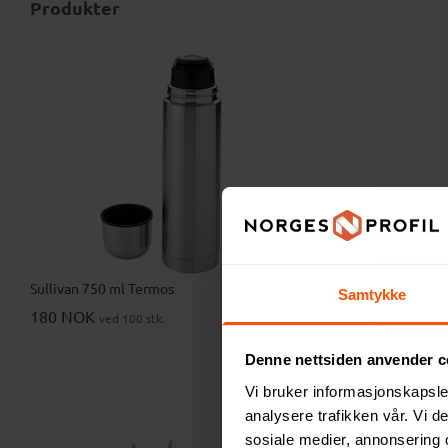
Produkter
Sullivan 750 ml Termos
Swiss Peak 
Samtykke
180 NOK
328 NOK
ved 100 stk.
v
Denne nettsiden anvender c
Vi bruker informasjonskapsler
analysere trafikken vår. Vi 
2
sosiale medier, annonsering 