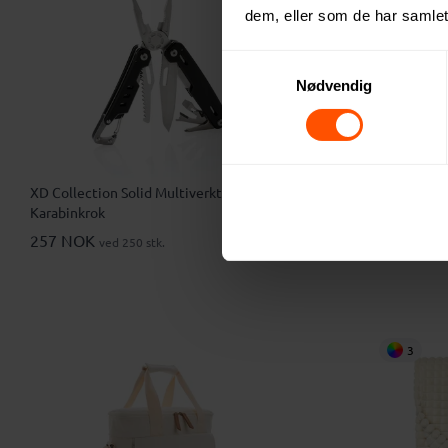
dem, eller som de har samlet
Samtykkevalg
Nødvendig
XD Collection Solid Multiverktøy med
XD Collect
Karabinkrok
Two Tone Kj
257 NOK
185 NOK
ved 250 stk.
v
3