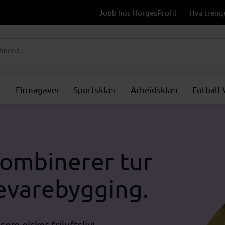
Jobb hos NorgesProfil
Hva treng
r
Firmagaver
Sportsklær
Arbeidsklær
Fotball
ombinerer tur
evarebygging.
om elsker friluftsliv!