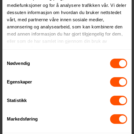
mediefunksjoner og for å analysere trafikken vår. Vi deler
dessuten informasjon om hvordan du bruker nettstedet
vårt, med partnerne våre innen sosiale medier,
annonsering og analysearbeid, som kan kombinere den
med annen informasjon du har gjort tilgjengelig for dem,
eller som de har samlet inn gjennom din bruk av
tjenestene deres.
Samtykkevalg
Nødvendig
Egenskaper
rPET U-Formet Oppblåsbar
Auto Oppblåsbar Aeros
Nakkestøtte
Reisepute
Statistikk
79 NOK
187 NOK
ved 500 stk.
ved 500 stk.
Markedsføring