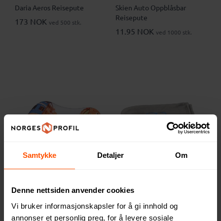
Daria Aeros Reisepute
Skien Auto Oppblåsbar
Reisepute
173 NOK
ved 500 stk.
11.95 NOK
ved 1000 stk.
Samtykke
Detaljer
Om
Denne nettsiden anvender cookies
Aeros Pute
Cora RPET Reisepledd og
Pute
173 NOK
Vi bruker informasjonskapsler for å gi innhold og
ved 500 stk.
314 NOK
ved 500 stk.
annonser et personlig preg, for å levere sosiale