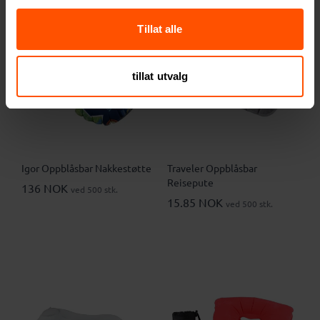
3
Tillat alle
tillat utvalg
Igor Oppblåsbar Nakkestøtte
Traveler Oppblåsbar
Reisepute
136 NOK
ved 500 stk.
15.85 NOK
ved 500 stk.