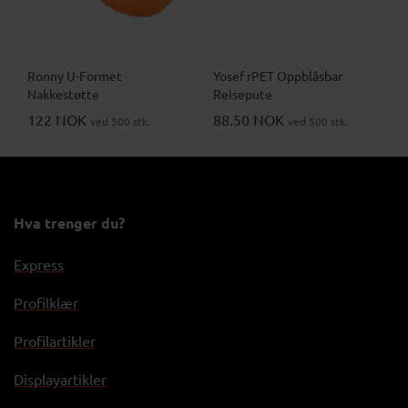
Ronny U-Formet
Yosef rPET Oppblåsbar
Nakkestøtte
Reisepute
122 NOK
88.50 NOK
ved 500 stk.
ved 500 stk.
Hva trenger du?
Express
Profilklær
Profilartikler
Displayartikler