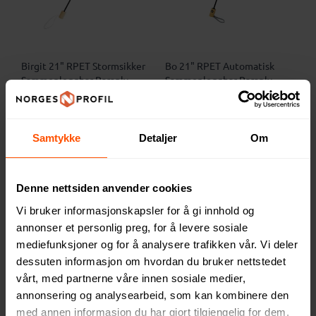
Birgit 21" RPET Stormsikker
Bo 21" RPET Automatisk
Sammenleggbar Paraply
Sammenleggbar Paraply
208 NOK
274 NOK
ved 100 stk.
ved 100 stk.
Samtykke
Detaljer
Om
2
Denne nettsiden anvender cookies
Vi bruker informasjonskapsler for å gi innhold og
annonser et personlig preg, for å levere sosiale
mediefunksjoner og for å analysere trafikken vår. Vi deler
dessuten informasjon om hvordan du bruker nettstedet
vårt, med partnerne våre innen sosiale medier,
annonsering og analysearbeid, som kan kombinere den
med annen informasjon du har gjort tilgjengelig for dem,