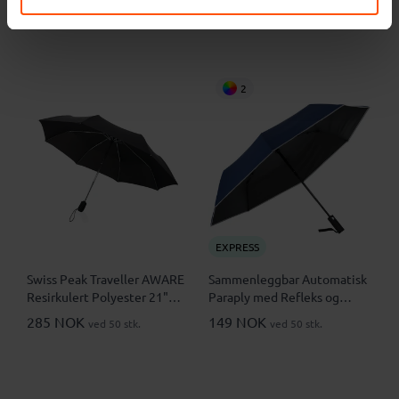
2
EXPRESS
Swiss Peak Traveller AWARE
Sammenleggbar Automatisk
Resirkulert Polyester 21"
Paraply med Refleks og
Automatisk Sammenleggbar
Nødhammer
285 NOK
149 NOK
ved 50 stk.
ved 50 stk.
Paraply