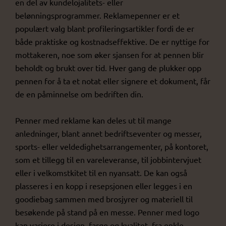
en del av kundelojalitets- eller
belønningsprogrammer. Reklamepenner er et
populært valg blant profileringsartikler fordi de er
både praktiske og kostnadseffektive. De er nyttige for
mottakeren, noe som øker sjansen for at pennen blir
beholdt og brukt over tid. Hver gang de plukker opp
pennen for å ta et notat eller signere et dokument, får
de en påminnelse om bedriften din.
Penner med reklame kan deles ut til mange
anledninger, blant annet bedriftseventer og messer,
sports- eller veldedighetsarrangementer, på kontoret,
som et tillegg til en vareleveranse, til jobbintervjuet
eller i velkomstkitet til en nyansatt. De kan også
plasseres i en kopp i resepsjonen eller legges i en
goodiebag sammen med brosjyrer og materiell til
besøkende på stand på en messe. Penner med logo
kan variere i design, farge og kvalitet, fra enkle,