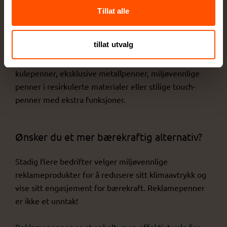
Praktisk og nyttig
– En penn er en nødvendighet i
Tillat alle
hverdagen, enten det er på kontoret, i møter eller
hjemme.
tillat utvalg
Stort utvalg av design
– Velg mellom klassiske
kulepenner, eksklusive metallpenner, miljøvennlige
penner i resirkulerte materialer eller stilige touch-
penner med ekstra funksjoner.
Ønsker du et mer bærekraftig alternativ?
Stadig flere bedrifter velger miljøvennlige
reklameprodukter for å redusere sitt klimaavtrykk og
vise sitt engasjement for bærekraft. Reklamepenner
er ikke et unntak!