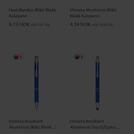
Nash Bambus Blått Blekk
Moneta Aluminium Blått
Kulepenn
Blekk Kulepenn
8.73 NOK
4.34 NOK
ved 500 stk.
ved 1000 stk.
7
2
Moneta Anodisert
Moneta Anodisert
Aluminium Blått Blekk
Aluminium Touch/Stylus
Kulepenn
Blått Blekk Kulepenn