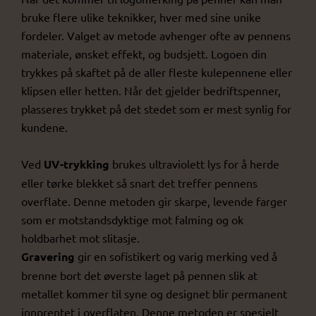
bruke flere ulike teknikker, hver med sine unike
fordeler. Valget av metode avhenger ofte av pennens
materiale, ønsket effekt, og budsjett. Logoen din
trykkes på skaftet på de aller fleste kulepennene eller
klipsen eller hetten. Når det gjelder bedriftspenner,
plasseres trykket på det stedet som er mest synlig for
kundene.
Ved
UV-trykking
brukes ultraviolett lys for å herde
eller tørke blekket så snart det treffer pennens
overflate. Denne metoden gir skarpe, levende farger
som er motstandsdyktige mot falming og ok
holdbarhet mot slitasje.
Gravering
gir en sofistikert og varig merking ved å
brenne bort det øverste laget på pennen slik at
metallet kommer til syne og designet blir permanent
innprentet i overflaten. Denne metoden er spesielt