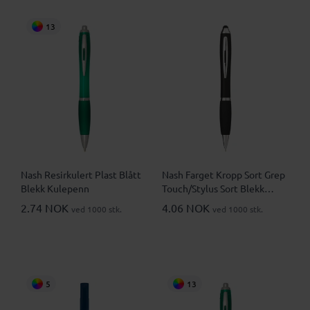
13
Nash Resirkulert Plast Blått
Nash Farget Kropp Sort Grep
Blekk Kulepenn
Touch/Stylus Sort Blekk
Kulepenn
2.74 NOK
4.06 NOK
ved 1000 stk.
ved 1000 stk.
5
13