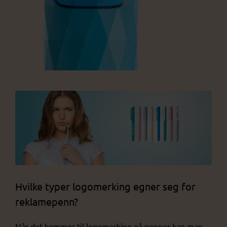
Hvilke typer logomerking egner seg for
reklamepenn?
Når det kommer til logomerking på penner kan man