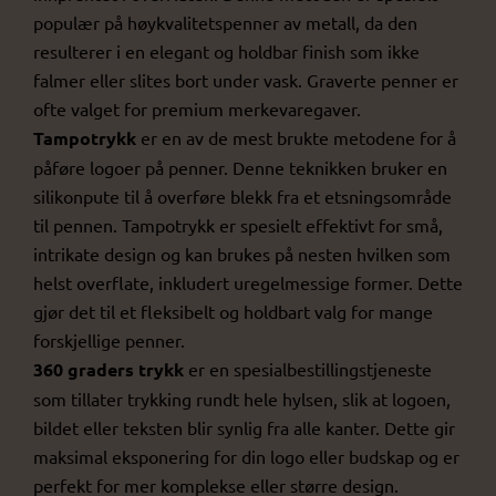
populær på høykvalitetspenner av metall, da den
resulterer i en elegant og holdbar finish som ikke
falmer eller slites bort under vask. Graverte penner er
ofte valget for premium merkevaregaver.
Tampotrykk
er en av de mest brukte metodene for å
påføre logoer på penner. Denne teknikken bruker en
silikonpute til å overføre blekk fra et etsningsområde
til pennen. Tampotrykk er spesielt effektivt for små,
intrikate design og kan brukes på nesten hvilken som
helst overflate, inkludert uregelmessige former. Dette
gjør det til et fleksibelt og holdbart valg for mange
forskjellige penner.
360 graders trykk
er en spesialbestillingstjeneste
som tillater trykking rundt hele hylsen, slik at logoen,
bildet eller teksten blir synlig fra alle kanter. Dette gir
maksimal eksponering for din logo eller budskap og er
perfekt for mer komplekse eller større design.