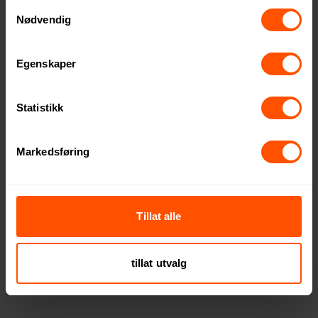
Samtykkevalg
Nødvendig
Egenskaper
Statistikk
Markedsføring
Mini Digital Bagasjevekt
Premium Digital Bagasjevekt
Tillat alle
98.50 NOK
146 NOK
ved 500 stk.
ved 500 stk.
tillat utvalg