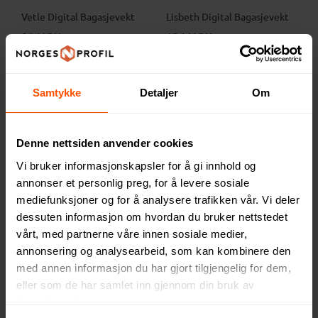
Vetle Digital Bagasjevekt
Lisbeth Digital Bagasjevekt
92 NOK
134 NOK
ved 500 stk.
ved 500 stk.
Samtykke
Detaljer
Om
Denne nettsiden anvender cookies
Vi bruker informasjonskapsler for å gi innhold og
annonser et personlig preg, for å levere sosiale
mediefunksjoner og for å analysere trafikken vår. Vi deler
dessuten informasjon om hvordan du bruker nettstedet
vårt, med partnerne våre innen sosiale medier,
annonsering og analysearbeid, som kan kombinere den
Mekanisk Bagasjevekt
Sylvia Digital Bagasjevekt
med annen informasjon du har gjort tilgjengelig for dem,
eller som de har samlet inn gjennom din bruk av
121 NOK
137 NOK
ved 1000 stk.
ved 500 stk.
tjenestene deres.