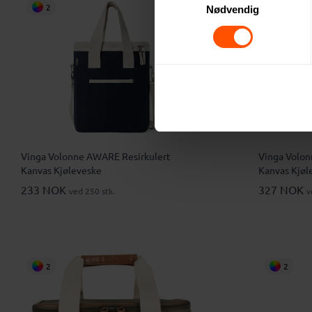
2
2
Nødvendig
Vinga Volonne AWARE Resirkulert
Vinga Volon
Kanvas Kjøleveske
Kanvas Kjøl
233 NOK
327 NOK
ved 250 stk.
v
2
2