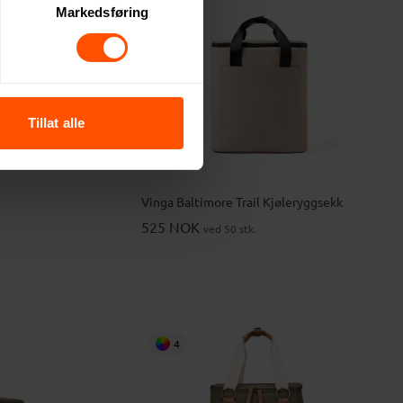
4
Markedsføring
Tillat alle
Vinga Baltimore Trail Kjøleryggsekk
525 NOK
ved 50 stk.
4