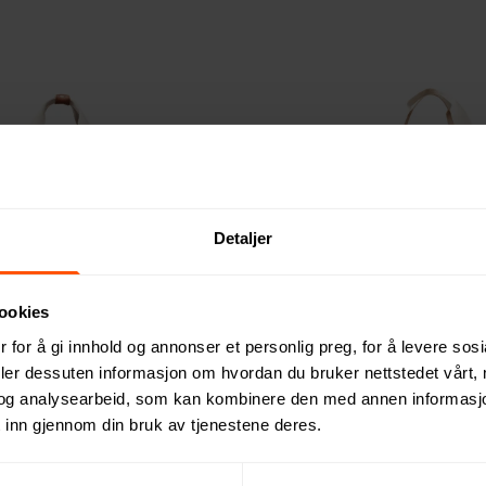
Detaljer
ookies
no Kjølekurv
Vinga Sloane RPET Kjølebag
 for å gi innhold og annonser et personlig preg, for å levere sos
286 NOK
ed 50 stk.
ved 50 stk.
deler dessuten informasjon om hvordan du bruker nettstedet vårt,
og analysearbeid, som kan kombinere den med annen informasjon d
 inn gjennom din bruk av tjenestene deres.