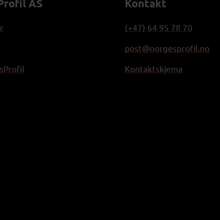
rofil AS
Kontakt
r
(+47) 64 95 78 70
post@norgesprofil.no
Profil
Kontaktskjema