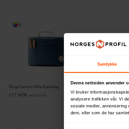
3
Samtykke
Denne nettsiden anvender c
Vinga Sortino Bike Kjølebag
Vinga Sorti
Vi bruker informasjonskapsler
217 NOK
403 NOK
ved 250 stk.
v
analysere trafikken vår. Vi 
sosiale medier, annonsering 
dem, eller som de har samlet
Samtykkevalg