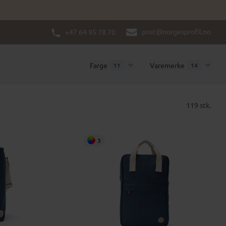
post@norgesprofil.no
+47 64 95 78 70
Farge
Varemerke
11
14
119 stk.
3