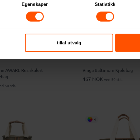
4
Egenskaper
Statistikk
tillat utvalg
ne AWARE Resirkulert
Vinga Baltimore Kjølebag
ebag
467 NOK
ved 50 stk.
ed 50 stk.
4