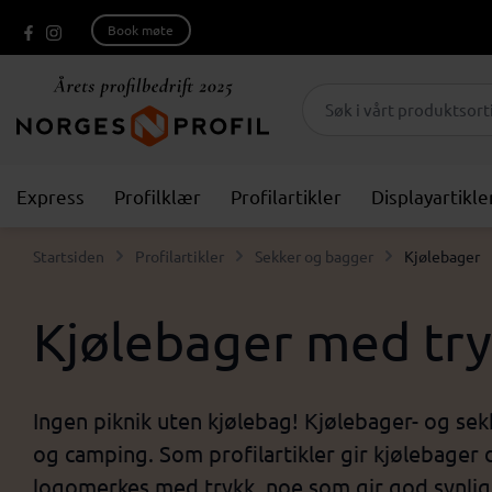
Book møte
Express
Profilklær
Profilartikler
Displayartikle
Startsiden
Profilartikler
Sekker og bagger
Kjølebager
Kjølebager med try
Ingen piknik uten kjølebag! Kjølebager- og sekk
og camping. Som profilartikler gir kjølebager
logomerkes med trykk, noe som gir god synli