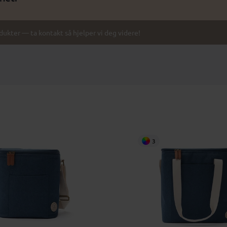
odukter — ta kontakt så hjelper vi deg videre!
3