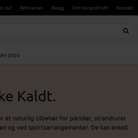
er du?
Referanser
Blogg
Om NorgesProfil
Kontakt
-VM 2026
ke Kaldt.
 et naturlig tilbehør for pikniker, strandturer
nden og ved sportsarrangementer. De kan enkelt