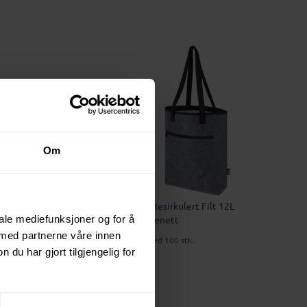
Om
Felta GRS Resirkulert Filt 12L
iale mediefunksjoner og for å
Kjølehandlenett
 med partnerne våre innen
85 NOK
ved 100 stk.
u har gjort tilgjengelig for