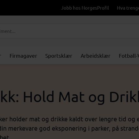
Jobb hos NorgesProfil
Hva treng
r
Firmagaver
Sportsklær
Arbeidsklær
Fotball
kk: Hold Mat og Drik
er holder mat og drikke kaldt over lengre tid og er
 din merkevare god eksponering i parker, på stra
ghet.