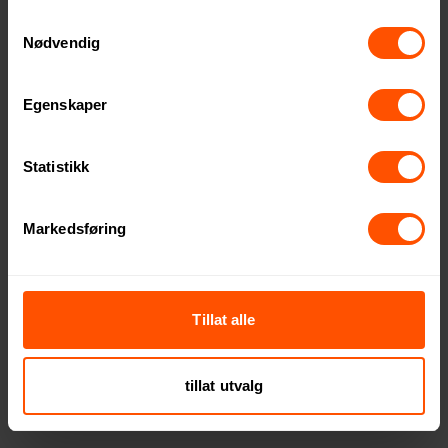
Samtykkevalg
Nødvendig
Egenskaper
Statistikk
Markedsføring
Edle Tre Puslespill
Bark Tre Puslespill
Tillat alle
131 NOK
92.50 NOK
ved 500 stk.
ved 100 stk.
tillat utvalg