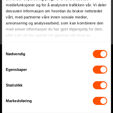
mediefunksjoner og for å analysere trafikken vår. Vi deler
+47 64 95 78 70
dessuten informasjon om hvordan du bruker nettstedet
vårt, med partnerne våre innen sosiale medier,
annonsering og analysearbeid, som kan kombinere den
med annen informasjon du har gjort tilgjengelig for dem,
eller som de har samlet inn gjennom din bruk av
tjenestene deres.
Samtykkevalg
Nødvendig
Hva trenger du?
Egenskaper
Express
Profilklær
Statistikk
Profilartikler
Markedsføring
Displayartikler