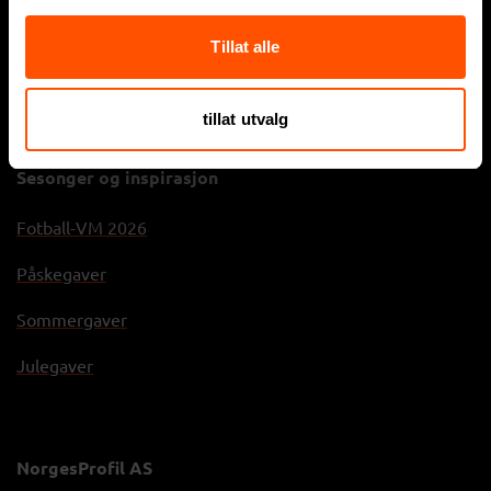
Firmagaver
Tillat alle
Sportsklær
Arbeidsklær
tillat utvalg
Sesonger og inspirasjon
Fotball-VM 2026
Påskegaver
Sommergaver
Julegaver
NorgesProfil AS