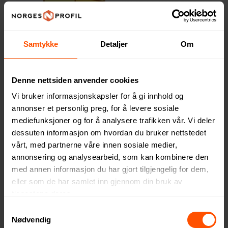
Samtykke
Detaljer
Om
Sandal Notablokk
Sticky-Mate® Resirkulerte
Denne nettsiden anvender cookies
Klistrelapper med Trykt
17.40 NOK
ved 250 stk.
Vi bruker informasjonskapsler for å gi innhold og
Linjal
27.40 NOK
ved 500 stk.
annonser et personlig preg, for å levere sosiale
mediefunksjoner og for å analysere trafikken vår. Vi deler
dessuten informasjon om hvordan du bruker nettstedet
vårt, med partnerne våre innen sosiale medier,
annonsering og analysearbeid, som kan kombinere den
med annen informasjon du har gjort tilgjengelig for dem,
eller som de har samlet inn gjennom din bruk av
tjenestene deres.
Samtykkevalg
Nødvendig