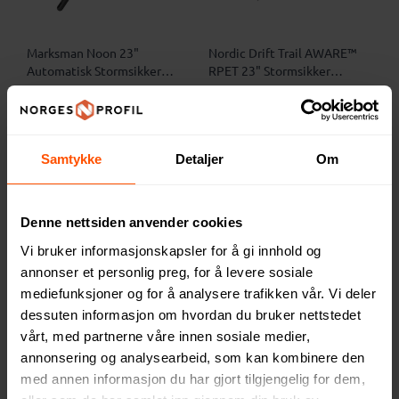
Marksman Noon 23"
Nordic Drift Trail AWARE™
Automatisk Stormsikker
RPET 23" Stormsikker
Paraply
Paraply
172 NOK
228 NOK
ved 50 stk.
ved 250 stk.
Samtykke
Detaljer
Om
3
5
Denne nettsiden anvender cookies
Vi bruker informasjonskapsler for å gi innhold og
annonser et personlig preg, for å levere sosiale
mediefunksjoner og for å analysere trafikken vår. Vi deler
dessuten informasjon om hvordan du bruker nettstedet
vårt, med partnerne våre innen sosiale medier,
annonsering og analysearbeid, som kan kombinere den
med annen informasjon du har gjort tilgjengelig for dem,
Grace 30" Stormsikker
Stark 23" Automatisk