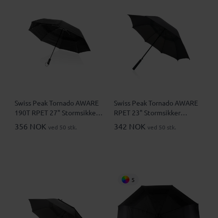
Swiss Peak Tornado AWARE
Swiss Peak Tornado AWARE
190T RPET 27" Stormsikker
RPET 23" Stormsikker
Automatisk Sammenleggbar
Paraply
356 NOK
342 NOK
ved 50 stk.
ved 50 stk.
Paraply
5