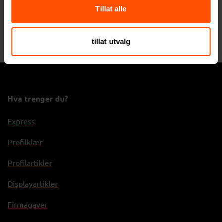
Tillat alle
Markus Webcam Cover
Banden Bambus Webcam
Cover
37 NOK
ved 1000 stk.
tillat utvalg
23 NOK
ved 1000 stk.
Hva trenger du?
Express
Profilklær
Profilartikler
Displayartikler
Firmagaver