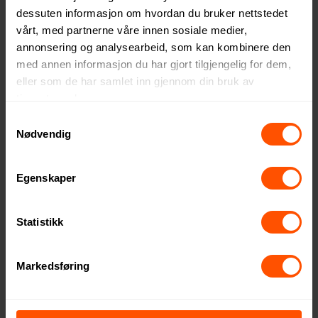
dessuten informasjon om hvordan du bruker nettstedet
vårt, med partnerne våre innen sosiale medier,
annonsering og analysearbeid, som kan kombinere den
med annen informasjon du har gjort tilgjengelig for dem,
Petra Fullfargetrykket
Medi Hvetestrå Webcam
eller som de har samlet inn gjennom din bruk av
Webcam Cover
Cover
tjenestene deres.
18.15 NOK
17.70 NOK
ved 1000 stk.
ved 1000 stk.
Samtykkevalg
Nødvendig
Egenskaper
Statistikk
Markedsføring