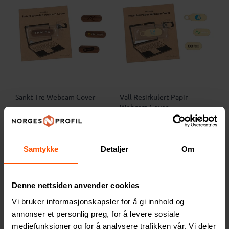
Sankt Tre Webcam Cover
Vall Resirkulert Papir
Webcam Cover
23 NOK
ved 1000 stk.
19.85 NOK
ved 1000 stk.
Samtykke
Detaljer
Om
Denne nettsiden anvender cookies
Vi bruker informasjonskapsler for å gi innhold og
annonser et personlig preg, for å levere sosiale
mediefunksjoner og for å analysere trafikken vår. Vi deler