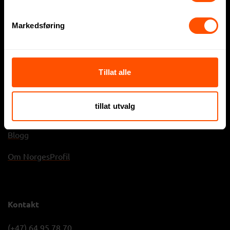
Sommergaver
Markedsføring
Julegaver
Tillat alle
NorgesProfil AS
tillat utvalg
Referanser
Blogg
Om NorgesProfil
Kontakt
(+47) 64 95 78 70