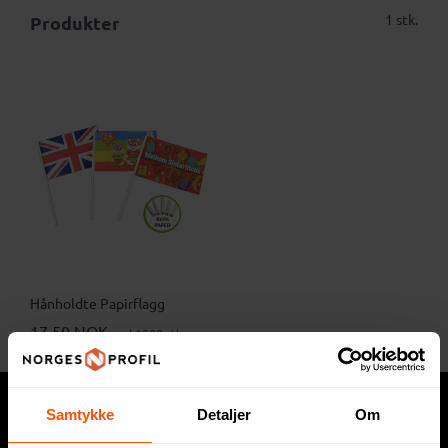
1 stk.
Produkter
Hånholdte Papirflagg
17.50 NOK
ved 1000 stk.
Samtykke
Detaljer
Om
Hva trenger du?