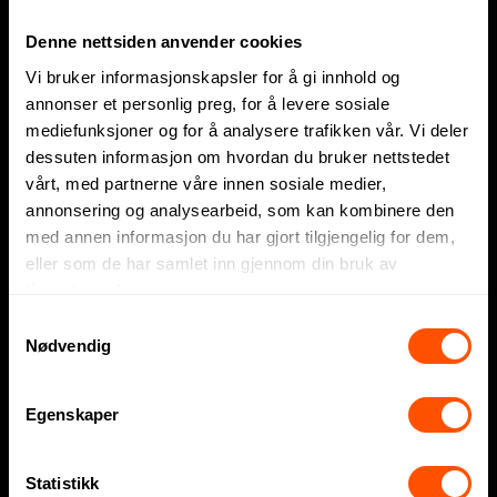
Denne nettsiden anvender cookies
Express
Vi bruker informasjonskapsler for å gi innhold og
Profilklær
annonser et personlig preg, for å levere sosiale
mediefunksjoner og for å analysere trafikken vår. Vi deler
Profilartikler
dessuten informasjon om hvordan du bruker nettstedet
vårt, med partnerne våre innen sosiale medier,
Displayartikler
annonsering og analysearbeid, som kan kombinere den
Firmagaver
med annen informasjon du har gjort tilgjengelig for dem,
eller som de har samlet inn gjennom din bruk av
Sportsklær
tjenestene deres.
Samtykkevalg
Arbeidsklær
Nødvendig
Sesonger og inspirasjon
Egenskaper
Fotball-VM 2026
Statistikk
Påskegaver