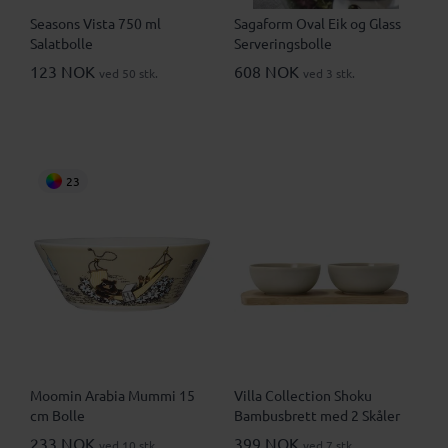
Seasons Vista 750 ml
Sagaform Oval Eik og Glass
Salatbolle
Serveringsbolle
123 NOK
608 NOK
ved 50 stk.
ved 3 stk.
23
Moomin Arabia Mummi 15
Villa Collection Shoku
cm Bolle
Bambusbrett med 2 Skåler
233 NOK
399 NOK
ved 10 stk.
ved 7 stk.