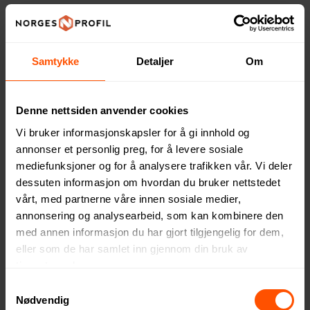
2
Samtykke
Detaljer
Om
Denne nettsiden anvender cookies
Vi bruker informasjonskapsler for å gi innhold og
annonser et personlig preg, for å levere sosiale
mediefunksjoner og for å analysere trafikken vår. Vi deler
Vinga Nomimono 31 cm
Örrefors Jernverk Rustfritt
dessuten informasjon om hvordan du bruker nettstedet
Serveringsbolle
Stål Salatbolle
vårt, med partnerne våre innen sosiale medier,
271 NOK
836 NOK
ved 50 stk.
ved 3 stk.
annonsering og analysearbeid, som kan kombinere den
med annen informasjon du har gjort tilgjengelig for dem,
eller som de har samlet inn gjennom din bruk av
tjenestene deres.
Samtykkevalg
Nødvendig