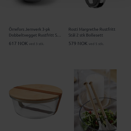
Örrefors Jernverk 3-pk
Rosti Margrethe Rustfritt
Dobbeltvegget Rustfritt Stål
Stål 2 stk Bollesett
Boller
617 NOK
579 NOK
ved 3 stk.
ved 5 stk.