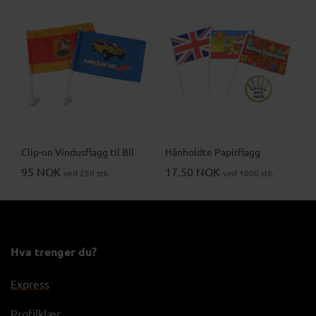
Clip-on Vindusflagg til Bil
Hånholdte Papirflagg
95 NOK
17.50 NOK
ved 250 stk.
ved 1000 stk.
Hva trenger du?
Express
Profilklær