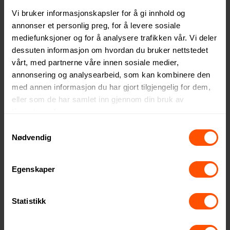
Støtteflagg
Bordflagg
Vi bruker informasjonskapsler for å gi innhold og
42.20 NOK
248 NOK
ved 500 stk.
ved 100 stk.
annonser et personlig preg, for å levere sosiale
mediefunksjoner og for å analysere trafikken vår. Vi deler
dessuten informasjon om hvordan du bruker nettstedet
vårt, med partnerne våre innen sosiale medier,
annonsering og analysearbeid, som kan kombinere den
2
med annen informasjon du har gjort tilgjengelig for dem,
eller som de har samlet inn gjennom din bruk av
tjenestene deres.
Samtykkevalg
Nødvendig
Egenskaper
Pilstad X-Ryggsekk
Lyngstein Dråpeformet
Beachflagg
Bordflagg
Statistikk
1674 NOK
230 NOK
ved 11 stk.
ved 100 stk.