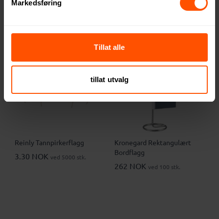
Markedsføring
3
Tillat alle
tillat utvalg
Reinly Tannpirkerflagg
Kronegard Rektangulært
Bordflagg
3.30 NOK
ved 5000 stk.
262 NOK
ved 100 stk.