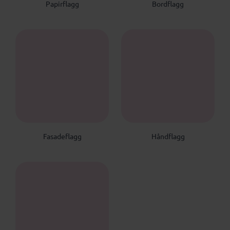
P
B
Papirflagg
Bordflagg
F
H
Fasadeflagg
Håndflagg