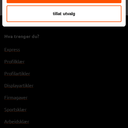
154 NOK
ved 500 stk.
tillat utvalg
Hva trenger du?
Express
Profilklær
Profilartikler
Displayartikler
Firmagaver
Sportsklær
Arbeidsklær