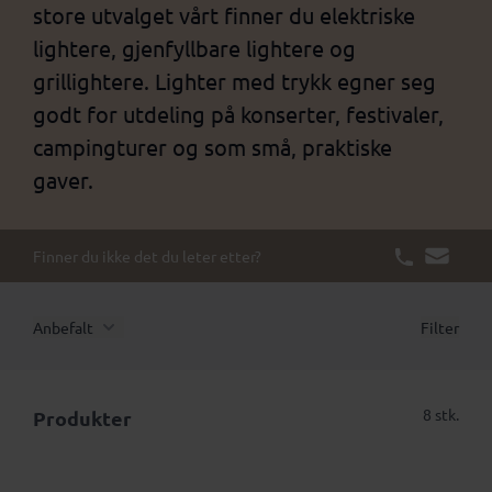
store utvalget vårt finner du elektriske
lightere, gjenfyllbare lightere og
grillightere. Lighter med trykk egner seg
godt for utdeling på konserter, festivaler,
campingturer og som små, praktiske
gaver.
Finner du ikke det du leter etter?
Anbefalt
Filter
8 stk.
Produkter