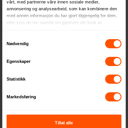
vårt, med partnerne våre innen sosiale medier,
annonsering og analysearbeid, som kan kombinere den
Malgor USB Lighter
Tulum Utendørs Vanntett
med annen informasjon du har gjort tilgjengelig for dem,
Lighter
209 NOK
ved 250 stk.
eller som de har samlet inn gjennom din bruk av
254 NOK
ved 250 stk.
tjenestene deres.
Samtykkevalg
Nødvendig
Egenskaper
Statistikk
Markedsføring
Grand USB Lighter med Krok
Venlo Fleksibel USB Lighter
Tillat alle
med Krok
152 NOK
ved 500 stk.