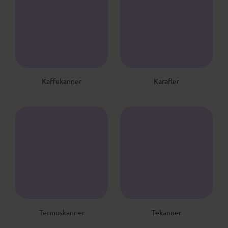
K
K
Kaffekanner
Karafler
T
T
Termoskanner
Tekanner