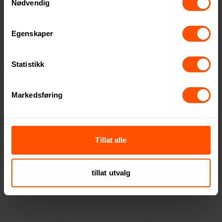
Nødvendig
Egenskaper
Statistikk
Markedsføring
Tillat alle
Sagaform Oval Oak Vin- og
Georg Jensen Sky Pitcher 1.5
Vannkaraffel med Eikekork
L Glass Karaffel
380 NOK
880 NOK
ved 5 stk.
ved 3 stk.
tillat utvalg