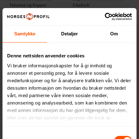
Tekanne og Kopper
Eikekork
312 NOK
494 NOK
ved 50 stk.
ved 5 stk.
Samtykke
Detaljer
Om
3
Denne nettsiden anvender cookies
Vi bruker informasjonskapsler for å gi innhold og
annonser et personlig preg, for å levere sosiale
mediefunksjoner og for å analysere trafikken vår. Vi deler
dessuten informasjon om hvordan du bruker nettstedet
vårt, med partnerne våre innen sosiale medier,
annonsering og analysearbeid, som kan kombinere den
med annen informasjon du har gjort tilgjengelig for dem,
Jacob Jensen CoffeeCatcher
Seasons Ivorie 600 ml
eller som de har samlet inn gjennom din bruk av
0,8 L Presskanne
Presskanne
tjenestene deres.
1149 NOK
199 NOK
ved 3 stk.
ved 50 stk.
Samtykkevalg