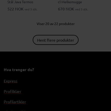
Stål Java Termos
cl Melkemugge
522 NOK
670 NOK
ved 3 stk.
ved 3 stk.
Viser 20 av 22 produkter
Hent flere produkter
Hva trenger du?
Express
Profilklær
Profilartikler