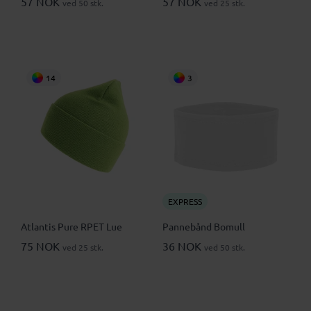
57 NOK
57 NOK
ved 50 stk.
ved 25 stk.
14
3
EXPRESS
Atlantis Pure RPET Lue
Pannebånd Bomull
75 NOK
36 NOK
ved 25 stk.
ved 50 stk.