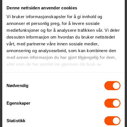
Denne nettsiden anvender cookies
Vi bruker informasjonskapsler for å gi innhold og
annonser et personlig preg, for å levere sosiale
mediefunksjoner og for å analysere trafikken vår. Vi deler
dessuten informasjon om hvordan du bruker nettstedet
Craft NOR Zone Pannebånd
Atlantis Geo Resirkulert
vårt, med partnerne våre innen sosiale medier,
Polyester Bøttehatt
annonsering og analysearbeid, som kan kombinere den
152 NOK
ved 15 stk.
100 NOK
med annen informasjon du har gjort tilgjengelig for dem,
ved 15 stk.
eller som de har samlet inn gjennom din bruk av
tjenestene deres.
Samtykkevalg
Nødvendig
4
10
Egenskaper
Statistikk