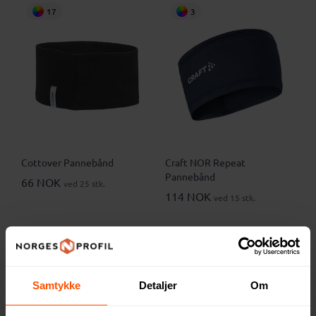
17
3
Cottover Pannebånd
Craft NOR Repeat
Pannebånd
66 NOK
ved 25 stk.
114 NOK
ved 15 stk.
7
6
Samtykke
Detaljer
Om