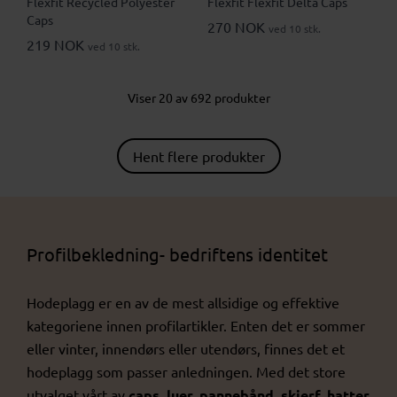
Flexfit Recycled Polyester
Flexfit Flexfit Delta Caps
Caps
270 NOK
ved 10 stk.
219 NOK
ved 10 stk.
Viser 20 av 692 produkter
Hent flere produkter
Profilbekledning- bedriftens identitet
Hodeplagg er en av de mest allsidige og effektive
kategoriene innen profilartikler. Enten det er sommer
eller vinter, innendørs eller utendørs, finnes det et
hodeplagg som passer anledningen. Med det store
utvalget vårt av
caps, luer, pannebånd, skjerf, hatter