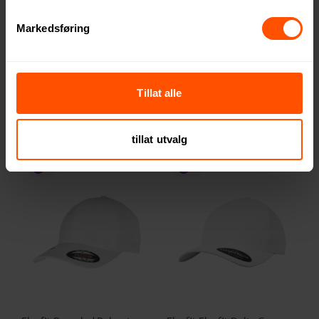
Markedsføring
Atlantis Bucket Pocket-S
Flexfit Retro Trucker Caps
Resirkulert Polyester
112 NOK
ved 15 stk.
Ripstop Bøttehatt
92 NOK
ved 25 stk.
Tillat alle
tillat utvalg
4
6