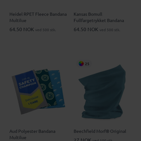
Heidel RPET Fleece Bandana
Kansas Bomull
Multilue
Fullfargetrykket Bandana
64.50 NOK
64.50 NOK
ved 500 stk.
ved 500 stk.
25
Aud Polyester Bandana
Beechfield Morf® Original
Multilue
27 NOK
ved 100 stk.