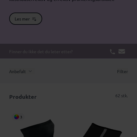
Les mer
Finner du ikke det du leter etter?
Anbefalt
Filter
62 stk.
Produkter
3