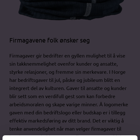
Firmagavene folk ønsker seg
Firmagaver gir bedrifter en gyllen mulighet til å vise
sin takknemmelighet ovenfor kunder og ansatte,
styrke relasjoner, og fremme sin merkevare. I Norge
har bedriftsgaver til jul, påske og jubileum blitt en
integrert del av kulturen. Gaver til ansatte og kunder
blir sett som en verdifull gest som kan forbedre
arbeidsmoralen og skape varige minner. Å logomerke
gaven med din bedriftslogo eller budskap er i tillegg
effektiv markedsføring av ditt brand. Det er viktig å
tenke anvendelighet når man velger firmagaver til
kunder, samarbeidspartnere eller ansatte. Hva hjelper