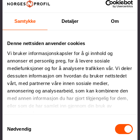
det med en velment gave, om ingen faktisk tar den i
bruk?
Samtykke
Detaljer
Om
En praktisk gave blir brukt og lagt merke
til
Denne nettsiden anvender cookies
Vi bruker informasjonskapsler for å gi innhold og
En bandana som firmagave er en effektiv strategi for
annonser et personlig preg, for å levere sosiale
merkevarebygging, da den kombinerer funksjonalitet
mediefunksjoner og for å analysere trafikken vår. Vi deler
med høy synlighet. Det at plagget kan brukes på
dessuten informasjon om hvordan du bruker nettstedet
vårt, med partnerne våre innen sosiale medier,
forskjellige måter, som en multilue, halsvarmer eller
annonsering og analysearbeid, som kan kombinere den
pannebånd gjør den til en populær og nyttig gave for
med annen informasjon du har gjort tilgjengelig for dem,
mottakerne. Ved å tilpasse buffen med bedriftens
eller som de har samlet inn gjennom din bruk av
logo eller farger, sikrer man kontinuerlig eksponering
tjenestene deres.
hver gang produktet brukes. Dette ikke bare øker
Samtykkevalg
merkevarens synlighet, men forsterker også
Nødvendig
bedriftens image som en gjennomtenkt og innovativ