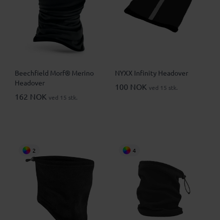
Beechfield Morf® Merino
NYXX Infinity Headover
Headover
100 NOK
ved 15 stk.
162 NOK
ved 15 stk.
2
4