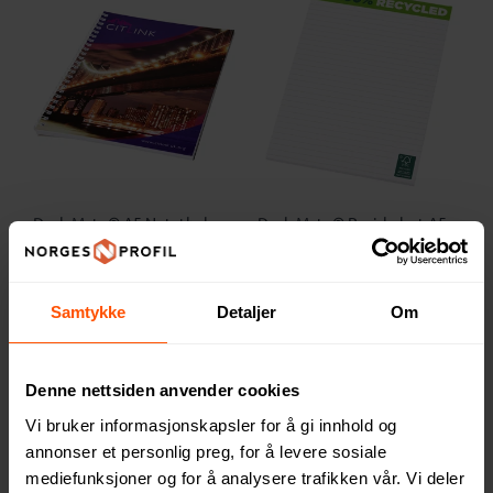
Desk-Mate® A5 Notatbok
Desk-Mate® Resirkulert A5
med Spiral
Notatblokk
36.80 NOK
39.65 NOK
ved 500 stk.
ved 500 stk.
Samtykke
Detaljer
Om
Denne nettsiden anvender cookies
4
Vi bruker informasjonskapsler for å gi innhold og
annonser et personlig preg, for å levere sosiale
mediefunksjoner og for å analysere trafikken vår. Vi deler