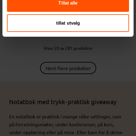
Tillat alle
Vinga Baltimore GRS
Marksman Orin A5 RPET
Resirkulert Papir og PU
Linjert Notatok
tillat utvalg
Linjert Notatbok
128 NOK
81.50 NOK
ved 250 stk.
ved 100 stk.
Viser 20 av 281 produkter
Hent flere produkter
Notatbok med trykk- praktisk giveaway
En notatbok er praktisk i mange ulike settinger, som
på forretningsmøter, under konferanser, på kurs,
under opplæring eller på reise. Eller bare for å skrive