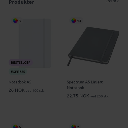
281 stk.
Produkter
3
14
BESTSELGER
EXPRESS
Notatbok A5
Spectrum A5 Linjert
Notatbok
26 NOK
ved 100 stk.
22.75 NOK
ved 250 stk.
6
2