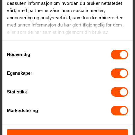
dessuten informasjon om hvordan du bruker nettstedet
vårt, med partnerne våre innen sosiale medier,
annonsering og analysearbeid, som kan kombinere den
med annen informasjon du har gjort tilgjengelig for dem,
eller som de har samlet inn gjennom din bruk av
Vinga Albon GRS Resirkulert
Vinga Bosler RCS Resirkulert
tjenestene deres.
Filt Linjert Notatbok
Kanvas Linjert Notatbok
Samtykkevalg
80 NOK
104 NOK
ved 250 stk.
ved 250 stk.
Nødvendig
Egenskaper
4
3
Statistikk
Markedsføring