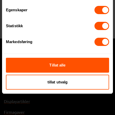
Egenskaper
Larq PureVisTM 680 ml
Larq Swig Top 1000 ml
Selvrensende Drikkeflaske
Selvrensende Termoflaske
Statistikk
Sportsflaske
1670 NOK
906 NOK
ved 25 stk.
ved 25 stk.
Markedsføring
Hva trenger du?
Tillat alle
Express
Profilklær
tillat utvalg
Profilartikler
Displayartikler
Firmagaver