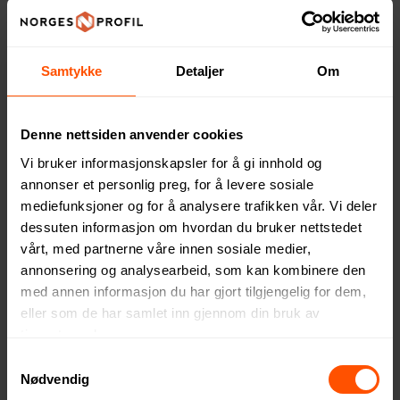
Samtykke
Detaljer
Om
SCX.design D10 500 ml
Larq PureVisTM 1000 ml
Denne nettsiden anvender cookies
Smart Termoflaske
Selvrensende Drikkeflaske
Vi bruker informasjonskapsler for å gi innhold og
406 NOK
1802 NOK
ved 50 stk.
ved 25 stk.
annonser et personlig preg, for å levere sosiale
mediefunksjoner og for å analysere trafikken vår. Vi deler
dessuten informasjon om hvordan du bruker nettstedet
vårt, med partnerne våre innen sosiale medier,
2
2
annonsering og analysearbeid, som kan kombinere den
med annen informasjon du har gjort tilgjengelig for dem,
eller som de har samlet inn gjennom din bruk av
tjenestene deres.
Samtykkevalg
Nødvendig