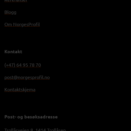
Blogg
Om NorgesProfil
Kontakt
(+47) 64 95 78 70
post@norgesprofil.no
Kontaktskjema
Post- og besøksadresse
Trollåsveien 8, 1414 Trollåsen