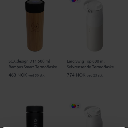
SCX.design D11 500 ml
Larq Swig Top 680 ml
Bambus Smart Termoflaske
Selvrensende Termoflaske
463 NOK
774 NOK
ved 50 stk.
ved 25 stk.
2