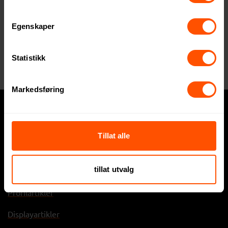
+47 64 95 78 70
Egenskaper
Statistikk
Markedsføring
Hva trenger du?
Tillat alle
Express
tillat utvalg
Profilklær
Profilartikler
Displayartikler