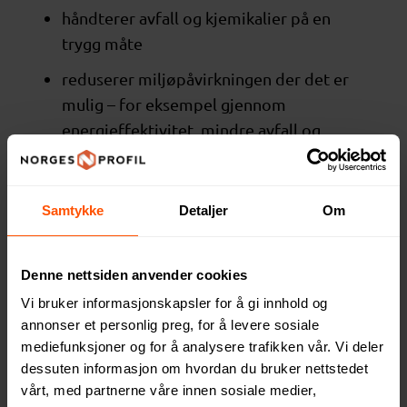
håndterer avfall og kjemikalier på en
trygg måte
reduserer miljøpåvirkningen der det er
mulig – for eksempel gjennom
energieffektivitet, mindre avfall og
smartere emballasje
Vi oppmuntrer til bruk av mer miljøvennlige
Samtykke
Detaljer
Om
materialer, men stiller ikke krav om
bestemte sertifiseringer.
Denne nettsiden anvender cookies
Forretningsetikk
Vi bruker informasjonskapsler for å gi innhold og
annonser et personlig preg, for å levere sosiale
Vi forventer at leverandørene:
mediefunksjoner og for å analysere trafikken vår. Vi deler
dessuten informasjon om hvordan du bruker nettstedet
opptrer redelig
vårt, med partnerne våre innen sosiale medier,