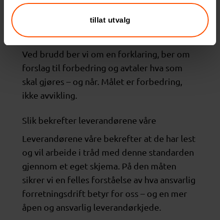
dokumentasjon som støtter etterlevelse av
retningslinjene, for eksempel sertifikater
tillat utvalg
eller revisjonsrapporter.
Ved brudd ber vi om en forklaring, ber om
forslag til forbedring og avtaler hva som
skal gjøres – og når. Målet er forbedring,
ikke avvikling.
Slik bekrefter leverandørene våre
Leverandørene våre bekrefter at de har lest
og vil arbeide i tråd med denne standarden
gjennom et eget skjema. På den måten
sikrer vi en felles forståelse av hva ansvarlig
forretningsdrift betyr for oss – og en mer
åpen og ansvarlig leverandørkjede.