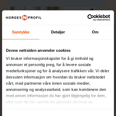
Samtykke
Detaljer
Om
Denne nettsiden anvender cookies
Vi bruker informasjonskapsler for å gi innhold og
Hva slags type flaske skal jeg
annonser et personlig preg, for å levere sosiale
mediefunksjoner og for å analysere trafikken vår. Vi deler
velge
dessuten informasjon om hvordan du bruker nettstedet
vårt, med partnerne våre innen sosiale medier,
Leter du etter en rimelig flaske som
annonsering og analysearbeid, som kan kombinere den
giveaway eller en aluminiumsflaske av
med annen informasjon du har gjort tilgjengelig for dem,
topp kvalitet som skal reflektere din
eller som de har samlet inn gjennom din bruk av
bedrift og merkevare? Skal det være en
tjenestene deres.
termoflaske med trykk som holder