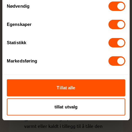
Samtykkevalg
drikke varm eller kald gjennom hele
Nødvendig
dagen, eller er en enkel vannflaske for
sportsaktiviteter? Det er lurt å tenke på
Egenskaper
bruksområder og kvalitet når man skal
velge en god flaske som skal holde over
tid. De brukes hyppig, skal tåle å bli
Statistikk
fraktet rundt, og ofte bli utsatt for både
støt og variasjoner i temperatur. Vi
Markedsføring
tilbyr derfor et stort utvalg solide
drikkeflasker av høy kvalitet fra kjente
merkevarer. Vi har drikkeflasker,
sportsflasker, termoflasker, flasker
Tillat alle
med infuser og smartflasker for å
nevne noen. Våre flasker sikrer at
tillat utvalg
innholdet holder ønsket temperatur
gjennom hele dagen, enten det er
varmt eller kaldt i tillegg til å tåle den