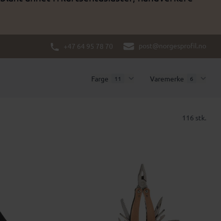
post@norgesprofil.no
+47 64 95 78 70
Farge
Varemerke
11
6
116 stk.