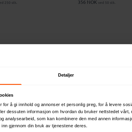
356 NOK
ed 250 stk.
ved 50 stk.
Detaljer
ookies
esirkulert Aluminium High
GearX RCS Resirkulert Alumi
 for å gi innhold og annonser et personlig preg, for å levere sos
 Lommelykt til Bil
oppladbar Tung 10 W Lomme
deler dessuten informasjon om hvordan du bruker nettstedet vårt,
465 NOK
ed 50 stk.
ved 50 stk.
og analysearbeid, som kan kombinere den med annen informasjon d
 inn gjennom din bruk av tjenestene deres.