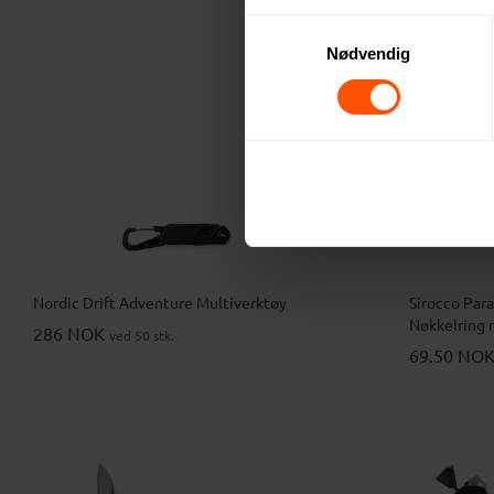
Samtykkevalg
Nødvendig
Nordic Drift Adventure Multiverktøy
Sirocco Paracord 9-i-1 Mult
Nøkkelring 
286 NOK
ved 50 stk.
69.50 NO