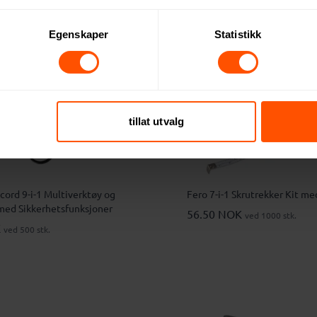
Egenskaper
Statistikk
tillat utvalg
iverktøy og
Fero 7-i-1 Skrutrekker Kit m
med Sikkerhetsfunksjoner
56.50 NOK
ved 1000 stk.
K
ved 500 stk.