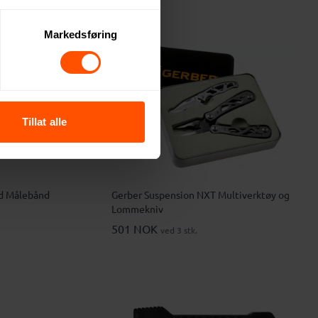
Markedsføring
Tillat alle
ed Målebånd
Gerber Suspension NXT Multiverktøy og
Lommekniv
501 NOK
ved 3 stk.