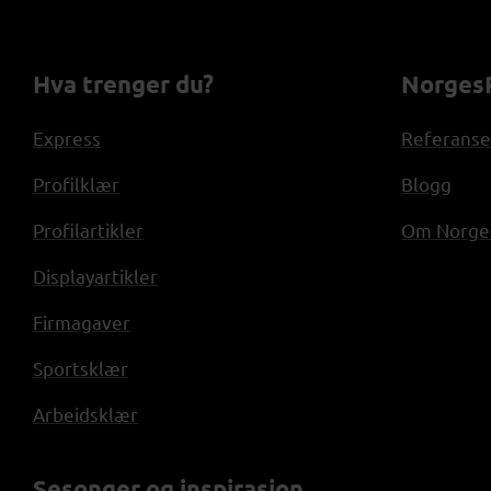
Hva trenger du?
NorgesP
Express
Referanse
Profilklær
Blogg
Profilartikler
Om Norges
Displayartikler
Firmagaver
Sportsklær
Arbeidsklær
Sesonger og inspirasjon