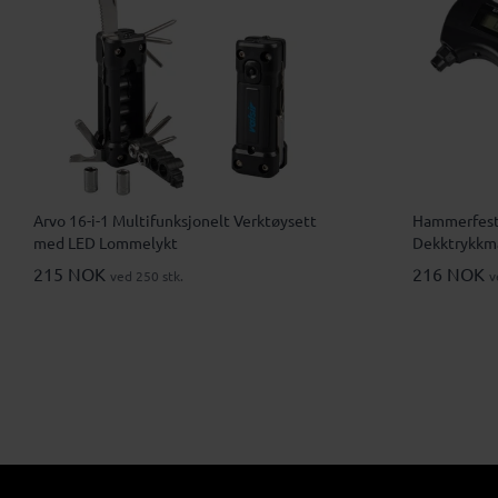
Arvo 16-i-1 Multifunksjonelt Verktøysett
Hammerfest 
med LED Lommelykt
Dekktrykkm
215 NOK
216 NOK
ved 250 stk.
v