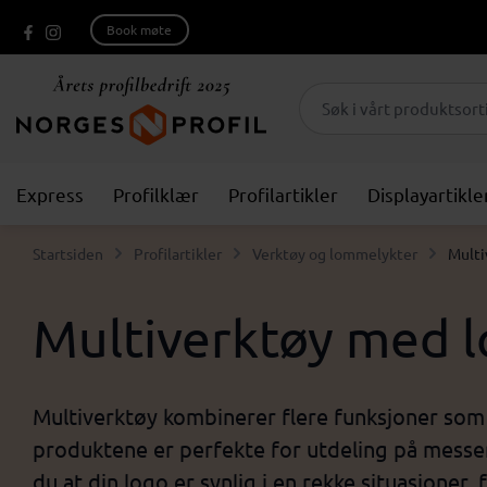
Book møte
Express
Profilklær
Profilartikler
Displayartikle
Startsiden
Profilartikler
Verktøy og lommelykter
Multi
Multiverktøy med lo
Multiverktøy kombinerer flere funksjoner som t
produktene er perfekte for utdeling på messer,
du at din logo er synlig i en rekke situasjoner,