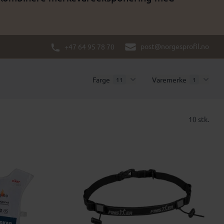
post@norgesprofil.no
+47 64 95 78 70
Farge
Varemerke
11
1
10 stk.