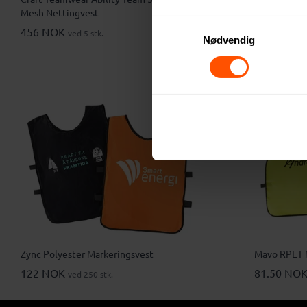
Mesh Nettingvest
77 NOK
ved
Samtykkevalg
456 NOK
ved 5 stk.
Nødvendig
Zync Polyester Markeringsvest
Mavo RPET 
122 NOK
81.50 NO
ved 250 stk.