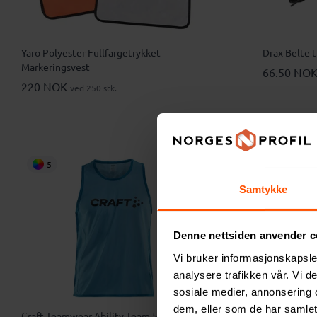
Yaro Polyester Fullfargetrykket
Drax Belte 
Markeringsvest
66.50 NO
220 NOK
ved 250 stk.
5
Samtykke
Denne nettsiden anvender c
Vi bruker informasjonskapsler
analysere trafikken vår. Vi 
sosiale medier, annonsering 
dem, eller som de har samlet
Craft Teamwear Ability Team 5 Pack
Stryx RPET 