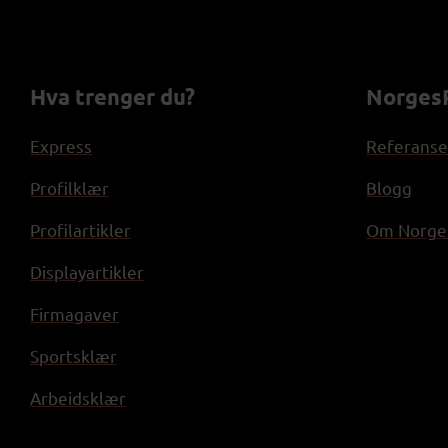
Hva trenger du?
NorgesP
Express
Referanse
Profilklær
Blogg
Profilartikler
Om Norges
Displayartikler
Firmagaver
Sportsklær
Arbeidsklær