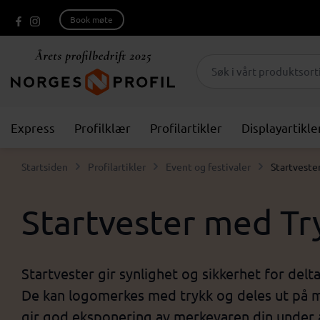
Book møte
Express
Profilklær
Profilartikler
Displayartikle
Startsiden
Profilartikler
Event og festivaler
Startveste
Startvester med Try
Startvester gir synlighet og sikkerhet for del
De kan logomerkes med trykk og deles ut på ma
gir god eksponering av merkevaren din under