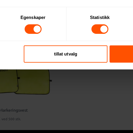
88.50 NOK
 500 stk.
ved 500 stk.
Egenskaper
Statistikk
tillat utvalg
Markeringsvest
K
ved 500 stk.