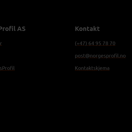
rofil AS
Kontakt
r
(+47) 64 95 78 70
post@norgesprofil.no
Profil
Kontaktskjema