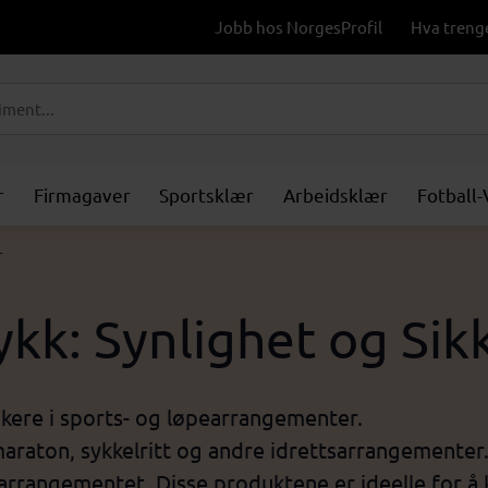
Jobb hos NorgesProfil
Hva treng
r
Firmagaver
Sportsklær
Arbeidsklær
Fotball
r
kk: Synlighet og Sik
takere i sports- og løpearrangementer.
raton, sykkelritt og andre idrettsarrangementer. 
 arrangementet. Disse produktene er ideelle for