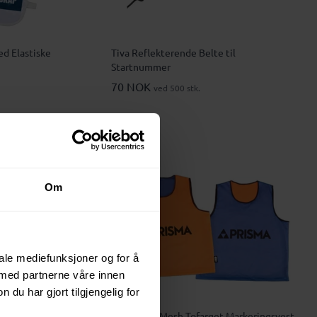
ed Elastiske
Tiva Reflekterende Belte til
Startnummer
70 NOK
ved 500 stk.
Om
iale mediefunksjoner og for å
 med partnerne våre innen
u har gjort tilgjengelig for
vest
Kyra RPET Mesh Tofarget Markeringsvest