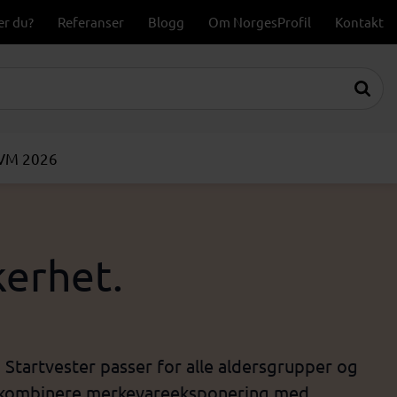
er du?
Referanser
Blogg
Om NorgesProfil
Kontakt
-VM 2026
kerhet.
Startvester passer for alle aldersgrupper og
 å kombinere merkevareeksponering med