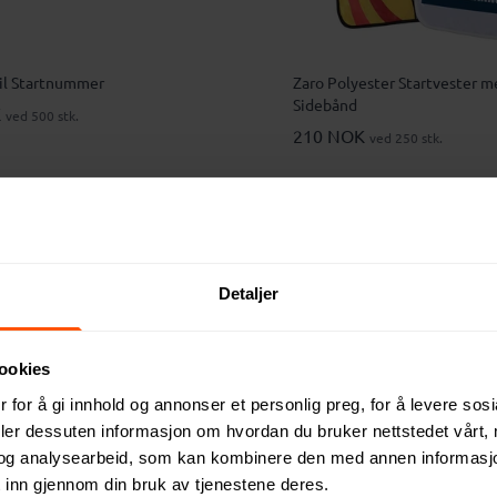
til Startnummer
Zaro Polyester Startvester m
Sidebånd
K
ved 500 stk.
210 NOK
ved 250 stk.
Detaljer
ookies
 for å gi innhold og annonser et personlig preg, for å levere sos
deler dessuten informasjon om hvordan du bruker nettstedet vårt,
og analysearbeid, som kan kombinere den med annen informasjon d
 inn gjennom din bruk av tjenestene deres.
Non-woven Markeringsvest
Zuno RPET Mesh Markerings