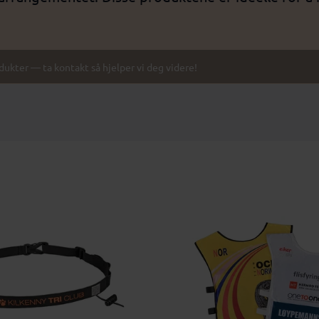
odukter — ta kontakt så hjelper vi deg videre!