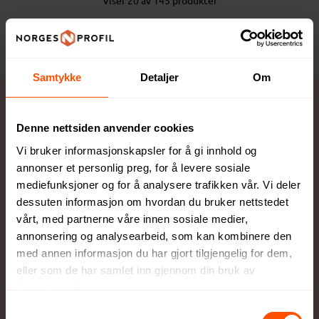
Hent flere produkter
Samtykke
Detaljer
Om
Praktisk giveaway med stor reklameflate
Denne nettsiden anvender cookies
Vi bruker informasjonskapsler for å gi innhold og
Å bruke paraplyer med trykk som profilartikler kan
annonser et personlig preg, for å levere sosiale
være en god måte å øke synligheten og styrke
mediefunksjoner og for å analysere trafikken vår. Vi deler
merkevareidentiteten din på. I tillegg til at paraplyer
dessuten informasjon om hvordan du bruker nettstedet
er en praktisk gave for mottakeren, fungerer den også
vårt, med partnerne våre innen sosiale medier,
som en reklameflate som viser frem din bedrifts logo
annonsering og analysearbeid, som kan kombinere den
og farger. Utvalget er stort og vi har blant annet
med annen informasjon du har gjort tilgjengelig for dem,
eller som de har samlet inn gjennom din bruk av
standardparaply, sammenleggbar paraply, golfparaply,
tjenestene deres.
stormsikker paraply, regnponcho og regnjakke i
sortimentet vårt. Her har vi samlet noen gode grunner
Samtykkevalg