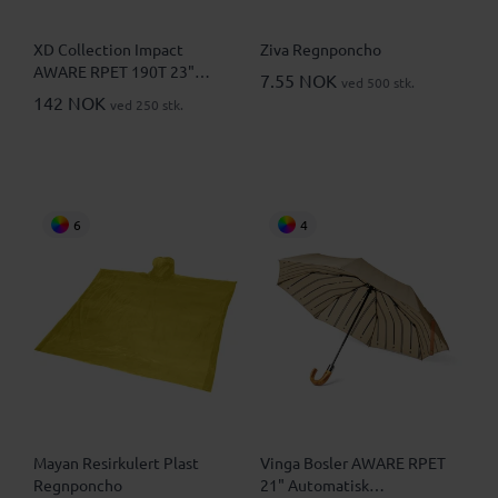
XD Collection Impact
Ziva Regnponcho
AWARE RPET 190T 23"
7.55 NOK
ved 500 stk.
Automatisk Paraply
142 NOK
ved 250 stk.
6
4
Mayan Resirkulert Plast
Vinga Bosler AWARE RPET
Regnponcho
21" Automatisk