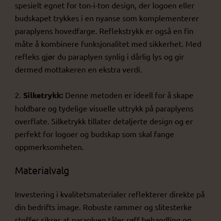
spesielt egnet for ton-i-ton design, der logoen eller
budskapet trykkes i en nyanse som komplementerer
paraplyens hovedfarge. Reflekstrykk er også en fin
måte å kombinere funksjonalitet med sikkerhet. Med
refleks gjør du paraplyen synlig i dårlig lys og gir
dermed mottakeren en ekstra verdi.
2.
Silketrykk:
Denne metoden er ideell for å skape
holdbare og tydelige visuelle uttrykk på paraplyens
overflate. Silketrykk tillater detaljerte design og er
perfekt for logoer og budskap som skal fange
oppmerksomheten.
Materialvalg
Investering i kvalitetsmaterialer reflekterer direkte på
din bedrifts image. Robuste rammer og slitesterke
stoffer sikrer at paraplyen tåler røff behandling og