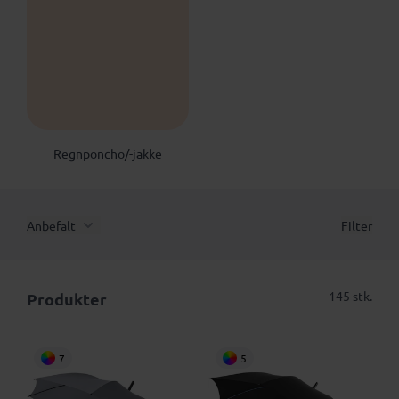
Regnponcho/-jakke
Anbefalt
Filter
145 stk.
Produkter
7
5