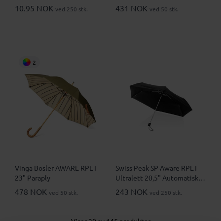
Sammenleggbar Paraply
10.95 NOK
431 NOK
ved 250 stk.
ved 50 stk.
2
Vinga Bosler AWARE RPET
Swiss Peak SP Aware RPET
23" Paraply
Ultralett 20,5" Automatisk
Sammenleggbar Paraply
478 NOK
243 NOK
ved 50 stk.
ved 250 stk.
Viser 20 av 145 produkter