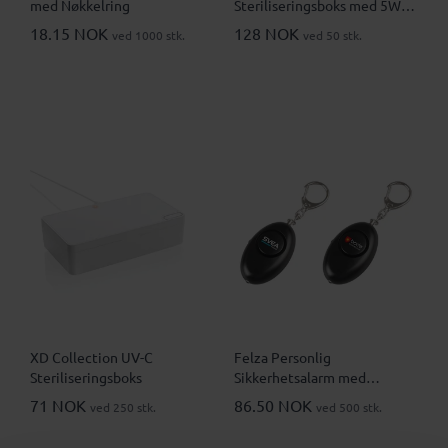
med Nøkkelring
Steriliseringsboks med 5W
Ladeplate
18.15 NOK
128 NOK
ved 1000 stk.
ved 50 stk.
XD Collection UV-C
Felza Personlig
Steriliseringsboks
Sikkerhetsalarm med
Nøkkelring
71 NOK
86.50 NOK
ved 250 stk.
ved 500 stk.