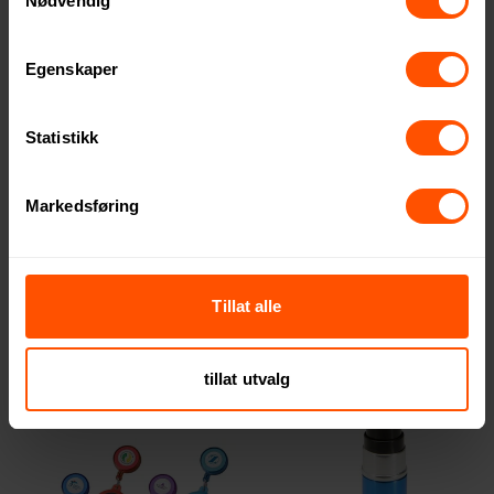
Nødvendig
Egenskaper
Statistikk
Markedsføring
Durres Aluminium
Melvar Sikkerhetsalarm med
Nødoverlevelsesfløyte
Nøkkelring
18.35 NOK
139 NOK
ved 500 stk.
ved 500 stk.
Tillat alle
tillat utvalg
4