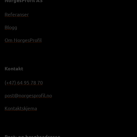
NorgesProfil AS
Referanser
Blogg
Om NorgesProfil
Kontakt
(+47) 64 95 78 70
post@norgesprofil.no
Kontaktskjema
Post- og besøksadresse