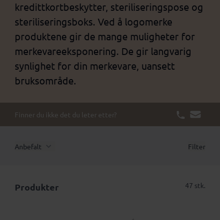
kredittkortbeskytter, steriliseringspose og
steriliseringsboks. Ved å logomerke
produktene gir de mange muligheter for
merkevareeksponering. De gir langvarig
synlighet for din merkevare, uansett
bruksområde.
Finner du ikke det du leter etter?
Anbefalt
Filter
47 stk.
Produkter