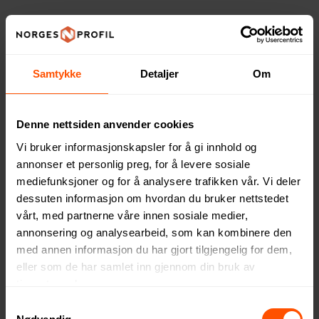
Samtykke
Detaljer
Om
Denne nettsiden anvender cookies
Vi bruker informasjonskapsler for å gi innhold og
annonser et personlig preg, for å levere sosiale
mediefunksjoner og for å analysere trafikken vår. Vi deler
dessuten informasjon om hvordan du bruker nettstedet
Entreprenør Støtbestandige
XD Collection Bærbar UV-C
Vernebriller
Sterilisatorpose med
vårt, med partnerne våre innen sosiale medier,
Integrert Batteri
annonsering og analysearbeid, som kan kombinere den
61 NOK
55 NOK
ved 1000 stk.
ved 100 stk.
med annen informasjon du har gjort tilgjengelig for dem,
eller som de har samlet inn gjennom din bruk av
tjenestene deres.
Samtykkevalg