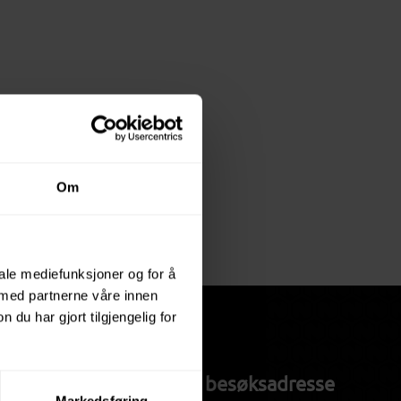
Om
iale mediefunksjoner og for å
 med partnerne våre innen
u har gjort tilgjengelig for
Post- og besøksadresse