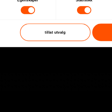
Egenskaper
Statistikk
(+47) 64 95 78 70
post@norgesprofil.no
rofil
Kontaktskjema
tillat utvalg