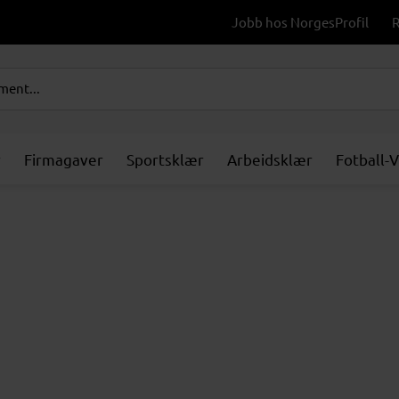
Jobb hos NorgesProfil
R
r
Firmagaver
Sportsklær
Arbeidsklær
Fotball-