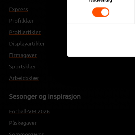
Nødvendig
Express
Referanser
Profilklær
Blogg
Profilartikler
Om NorgesP
Displayartikler
Firmagaver
Sportsklær
Arbeidsklær
Sesonger og inspirasjon
Fotball-VM 2026
Påskegaver
Sommergaver