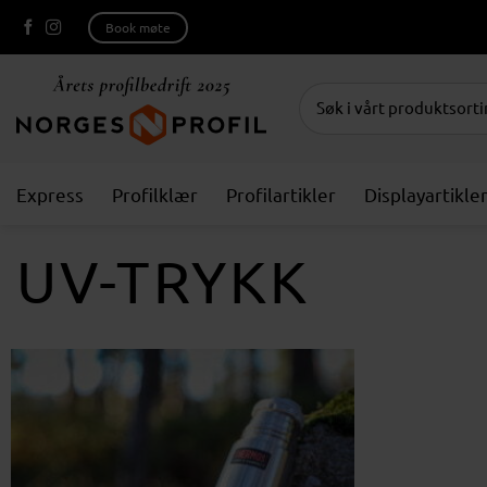
Skip
Book møte
to
content
Express
Profilklær
Profilartikler
Displayartikle
UV-TRYKK