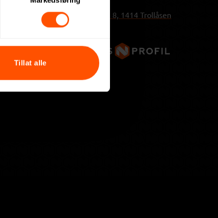
Markedsføring
Trollåsveien 8, 1414 Trollåsen
Tillat alle