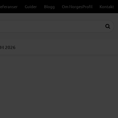
eferanser
Guider
Blogg
Om NorgesProfil
Kontakt
VM 2026