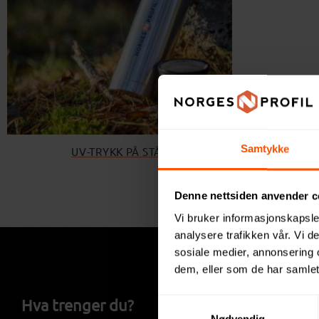
Samtykke
UV-TRYKK PÅ STÅL
Denne nettsiden anvender c
Vi bruker informasjonskapsler
analysere trafikken vår. Vi 
sosiale medier, annonsering 
dem, eller som de har samlet
Hva trenger du?
NorgesP
Samtykkevalg