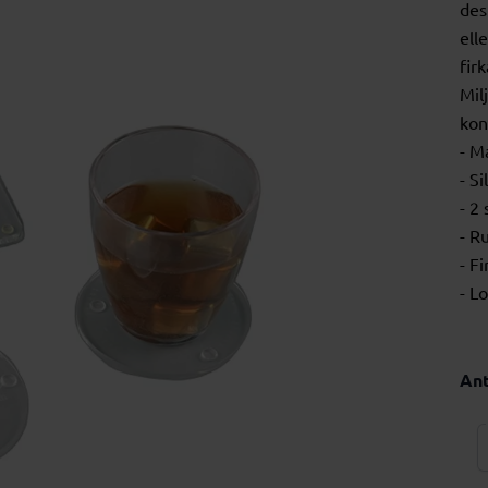
des
ell
fir
Mil
kon
- M
- Si
- 2
- R
- F
- L
Ant