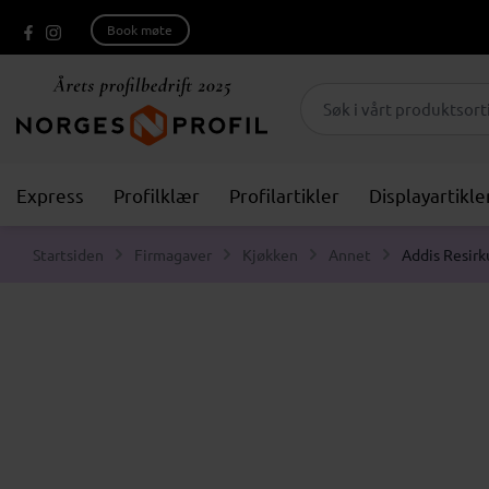
Book møte
Express
Profilklær
Profilartikler
Displayartikle
Startsiden
Firmagaver
Kjøkken
Annet
Addis Resirk