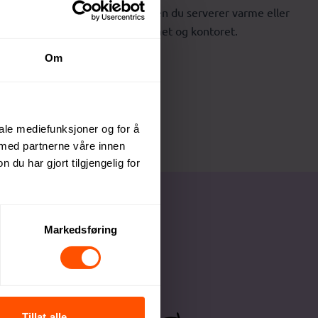
holder de seg stødig på plass, enten du serverer varme eller
ri – et smart valg for både hjemmet og kontoret.
Om
iale mediefunksjoner og for å
 med partnerne våre innen
u har gjort tilgjengelig for
Markedsføring
Tillat alle