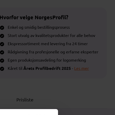
Hvorfor velge NorgesProfil?
Enkel og smidig bestillingsprosess
Stort utvalg av kvalitetsprodukter for alle behov
Ekspressortiment med levering fra 24 timer
Rådgivning fra profesjonelle og erfarne eksperter
Egen produksjonsavdeling for logomerking
Kåret til
Årets Profilbedrift 2025
-
Les mer
Prisliste