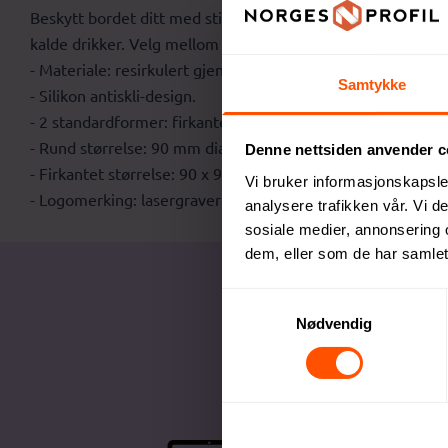
Beskytt bordet ditt med stil ved hjelp av disse solide glass
kalde drikker. Velg mellom en elegant rund eller firkantet 
- Materiale: resirkulert gjennomsiktig glass, blyfritt.
Samtykke
- Silikon antiskli-design.
- 2 standardformer: firkantet og rund.
- Rund størrelse: 90 mm diameter, tykkelse: 5 mm.
Denne nettsiden anvender c
- Firkantet størrelse: 90 x 90 x 5 mm.
Vi bruker informasjonskapsler
- Logomerking: lasergravering.
analysere trafikken vår. Vi 
sosiale medier, annonsering 
dem, eller som de har samlet
Samtykkevalg
Nødvendig