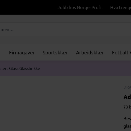
Jobb hos NorgesProfil
Hva treng
r
Firmagaver
Sportsklær
Arbeidsklær
Fotball
ulert Glass Glassbrikke
DRA
Ad
73 k
Bes
gla