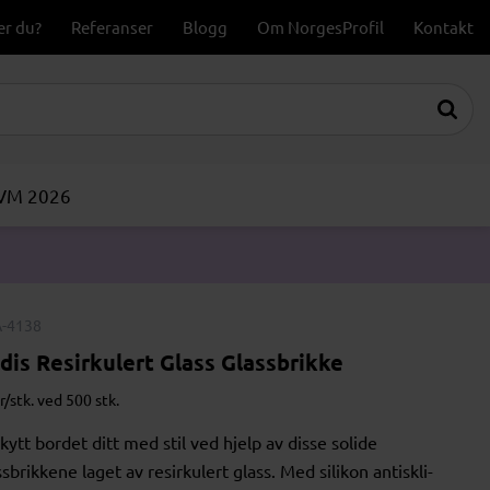
er du?
Referanser
Blogg
Om NorgesProfil
Kontakt
-VM 2026
-4138
dis Resirkulert Glass Glassbrikke
r/stk. ved 500 stk.
kytt bordet ditt med stil ved hjelp av disse solide
ssbrikkene laget av resirkulert glass. Med silikon antiskli-