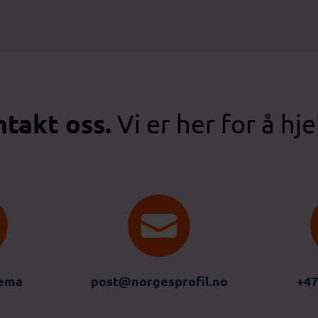
takt oss.
Vi er her for å hje
jema
post@norgesprofil.no
+47