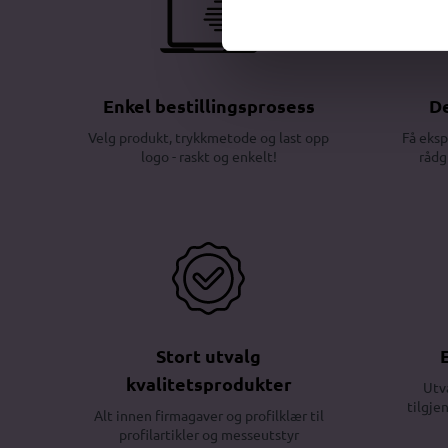
Enkel bestillingsprosess
De
Velg produkt, trykkmetode og last opp
Få eksp
logo - raskt og enkelt!
rådg
Stort utvalg
kvalitetsprodukter
Utv
tilgje
Alt innen firmagaver og profilklær til
profilartikler og messeutstyr