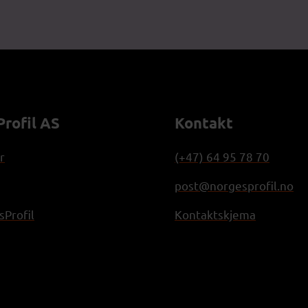
rofil AS
Kontakt
r
(+47) 64 95 78 70
post@norgesprofil.no
Profil
Kontaktskjema