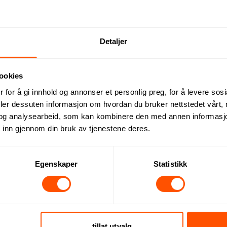
brikkene laget av resirkulert glass. Med silikon antiskli-design 
form som passer perfekt til din borddekor. Miljøvennlig og blyf
Detaljer
ookies
 for å gi innhold og annonser et personlig preg, for å levere sos
deler dessuten informasjon om hvordan du bruker nettstedet vårt,
og analysearbeid, som kan kombinere den med annen informasjon d
 inn gjennom din bruk av tjenestene deres.
Dette kan du forvente:
Egenskaper
Statistikk
tillat utvalg