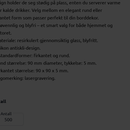
ign holder de seg stødig på plass, enten du serverer varme
er kalde drikker. Velg mellom en elegant rund eller
kantet form som passer perfekt til din borddekor.
jøvennlig og blyfri – et smart valg for både hjemmet og
toret.
ateriale: resirkulert gjennomsiktig glass, blyfritt.
likon antiskli-design.
 standardformer: firkantet og rund.
und størrelse: 90 mm diameter, tykkelse: 5 mm.
irkantet størrelse: 90 x 90 x 5 mm.
ogomerking: lasergravering.
all
Antall