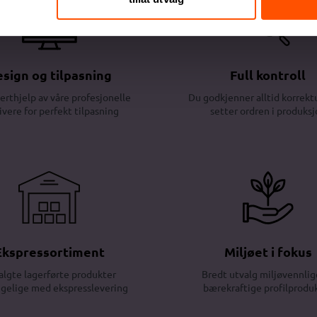
sign og tilpasning
Full kontroll
erthjelp av våre profesjonelle
Du godkjenner alltid korrektu
ivere for perfekt tilpasning
setter ordren i produksj
Ekspressortiment
Miljøet i fokus
algte lagerførte produkter
Bredt utvalg miljøvennlig
ngelige med ekspresslevering
bærekraftige profilprodu