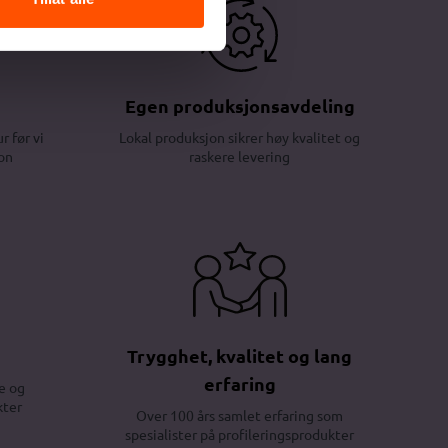
Egen produksjonsavdeling
r før vi
Lokal produksjon sikrer høy kvalitet og
on
raskere levering
Trygghet, kvalitet og lang
erfaring
e og
kter
Over 100 års samlet erfaring som
spesialister på profileringsprodukter