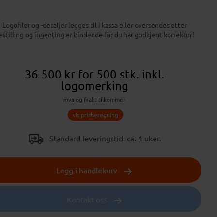
Logofiler og -detaljer legges til i kassa eller oversendes etter
estilling og ingenting er bindende før du har godkjent korrektur!
36 500 kr
for 500 stk.
inkl.
logomerking
mva og frakt tilkommer
vis prisberegning
Standard leveringstid: ca. 4 uker.
Legg i handlekurv
Kontakt oss