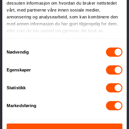
levering
dessuten informasjon om hvordan du bruker nettstedet
vårt, med partnerne våre innen sosiale medier,
annonsering og analysearbeid, som kan kombinere den
med annen informasjon du har gjort tilgjengelig for dem,
eller som de har samlet inn gjennom din bruk av
tjenestene deres.
Samtykkevalg
Stort utvalg kvalitetsprodukter
Nødvendig
Alt innen firmagaver og profilklær til
profilartikler og messeutstyr
Egenskaper
Statistikk
Markedsføring
Ekspressortiment
Utvalgte lagerførte produkter tilgjengelige