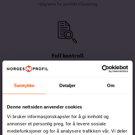
rådgivere for perfekt tilpasning
Full kontroll
Du godkjenner alltid korrektur før vi setter
ordren i produksjon
Samtykke
Detaljer
Om
Denne nettsiden anvender cookies
Vi bruker informasjonskapsler for å gi innhold og
Egen produksjonsavdeling
annonser et personlig preg, for å levere sosiale
mediefunksjoner og for å analysere trafikken vår. Vi deler
Lokal produksjon sikrer høy kvalitet og raskere