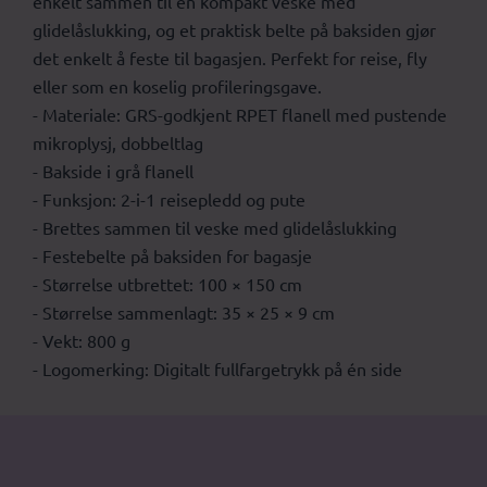
enkelt sammen til en kompakt veske med
glidelåslukking, og et praktisk belte på baksiden gjør
det enkelt å feste til bagasjen. Perfekt for reise, fly
eller som en koselig profileringsgave.
- Materiale: GRS-godkjent RPET flanell med pustende
mikroplysj, dobbeltlag
- Bakside i grå flanell
- Funksjon: 2-i-1 reisepledd og pute
- Brettes sammen til veske med glidelåslukking
- Festebelte på baksiden for bagasje
- Størrelse utbrettet: 100 × 150 cm
- Størrelse sammenlagt: 35 × 25 × 9 cm
- Vekt: 800 g
- Logomerking: Digitalt fullfargetrykk på én side