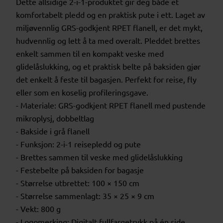
Dette allsidige 2-i-1-produktet gir deg både et
komfortabelt pledd og en praktisk pute i ett. Laget av
miljøvennlig GRS-godkjent RPET flanell, er det mykt,
hudvennlig og lett å ta med overalt. Pleddet brettes
enkelt sammen til en kompakt veske med
glidelåslukking, og et praktisk belte på baksiden gjør
det enkelt å feste til bagasjen. Perfekt for reise, fly
eller som en koselig profileringsgave.
- Materiale: GRS-godkjent RPET flanell med pustende
mikroplysj, dobbeltlag
- Bakside i grå flanell
- Funksjon: 2-i-1 reisepledd og pute
- Brettes sammen til veske med glidelåslukking
- Festebelte på baksiden for bagasje
- Størrelse utbrettet: 100 × 150 cm
- Størrelse sammenlagt: 35 × 25 × 9 cm
- Vekt: 800 g
- Logomerking: Digitalt fullfargetrykk på én side