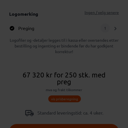
Ingen / velg senere
Logomerking
Preging
1
Logofiler og -detaljer legges til i kassa eller oversendes etter
bestilling og ingenting er bindende før du har godkjent
korrektur!
67 320 kr
for 250 stk.
med
preg
mva og frakt tilkommer
vis prisberegning
Standard leveringstid: ca. 4 uker.