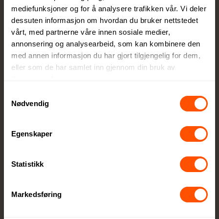
mediefunksjoner og for å analysere trafikken vår. Vi deler
Design og tilpasning
dessuten informasjon om hvordan du bruker nettstedet
Få eksperthjelp av våre profesjonelle
vårt, med partnerne våre innen sosiale medier,
rådgivere for perfekt tilpasning
annonsering og analysearbeid, som kan kombinere den
med annen informasjon du har gjort tilgjengelig for dem,
eller som de har samlet inn gjennom din bruk av
tjenestene deres.
Samtykkevalg
Nødvendig
Full kontroll
Egenskaper
Du godkjenner alltid korrektur før vi setter
ordren i produksjon
Statistikk
Markedsføring