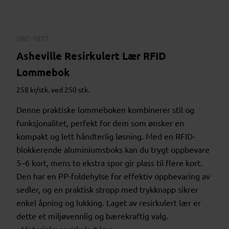
DRC-9877
Asheville Resirkulert Lær RFID
Lommebok
258 kr/stk. ved 250 stk.
Denne praktiske lommeboken kombinerer stil og
funksjonalitet, perfekt for dem som ønsker en
kompakt og lett håndterlig løsning. Med en RFID-
blokkerende aluminiumsboks kan du trygt oppbevare
5–6 kort, mens to ekstra spor gir plass til flere kort.
Den har en PP-foldehylse for effektiv oppbevaring av
sedler, og en praktisk stropp med trykknapp sikrer
enkel åpning og lukking. Laget av resirkulert lær er
dette et miljøvennlig og bærekraftig valg.