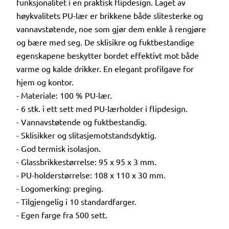
funksjonalitet i en praktisk flipdesign. Laget av
høykvalitets PU-lær er brikkene både slitesterke og
vannavstøtende, noe som gjør dem enkle å rengjøre
og bære med seg. De sklisikre og fuktbestandige
egenskapene beskytter bordet effektivt mot både
varme og kalde drikker. En elegant profilgave for
hjem og kontor.
- Materiale: 100 % PU-lær.
- 6 stk. i ett sett med PU-lærholder i flipdesign.
- Vannavstøtende og fuktbestandig.
- Sklisikker og slitasjemotstandsdyktig.
- God termisk isolasjon.
- Glassbrikkestørrelse: 95 x 95 x 3 mm.
- PU-holderstørrelse: 108 x 110 x 30 mm.
- Logomerking: preging.
- Tilgjengelig i 10 standardfarger.
- Egen farge fra 500 sett.