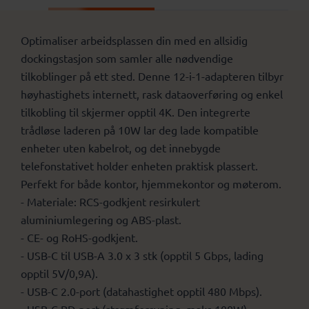
Optimaliser arbeidsplassen din med en allsidig
dockingstasjon som samler alle nødvendige
tilkoblinger på ett sted. Denne 12-i-1-adapteren tilbyr
høyhastighets internett, rask dataoverføring og enkel
tilkobling til skjermer opptil 4K. Den integrerte
trådløse laderen på 10W lar deg lade kompatible
enheter uten kabelrot, og det innebygde
telefonstativet holder enheten praktisk plassert.
Perfekt for både kontor, hjemmekontor og møterom.
- Materiale: RCS-godkjent resirkulert
aluminiumlegering og ABS-plast.
- CE- og RoHS-godkjent.
- USB-C til USB-A 3.0 x 3 stk (opptil 5 Gbps, lading
opptil 5V/0,9A).
- USB-C 2.0-port (datahastighet opptil 480 Mbps).