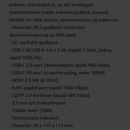
enheter uten kabelrot, og det innebygde
telefonstativet holder enheten praktisk plassert.
Perfekt for både kontor, hjemmekontor og møterom.
- Materiale: RCS-godkjent resirkulert
aluminiumlegering og ABS-plast.
- CE- og RoHS-godkjent.
- USB-C til USB-A 3.0 x 3 stk (opptil 5 Gbps, lading
opptil 5V/0,9A).
- USB-C 2.0-port (datahastighet opptil 480 Mbps).
- USB-C PD-port (strømforsyning, maks 100W).
- HDMI 2.0 (4K @ 30Hz).
- RJ45 gigabit-port (opptil 1000 Mbps).
- SD/TF 2.0-kortleser (opptil 480 Mbps).
- 3,5 mm lyd-/mikrofonport.
- Trådløs lader (10W).
- Telefonstativ inkludert.
- Størrelse: 90 x 115 x 115 mm.