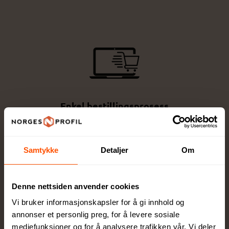
Enkel bestillingsprosess
Velg produkt, trykkmetode og last opp logo -
raskt og enkelt!
Samtykke
Detaljer
Om
Denne nettsiden anvender cookies
Vi bruker informasjonskapsler for å gi innhold og
annonser et personlig preg, for å levere sosiale
Design og tilpasning
mediefunksjoner og for å analysere trafikken vår. Vi deler