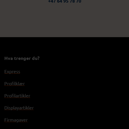
+47 64 95 78 70
Hva trenger du?
Express
Profilklær
Profilartikler
Displayartikler
Firmagaver