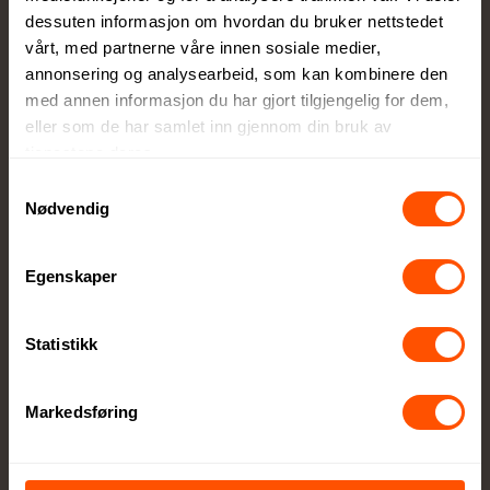
Få eksperthjelp av våre profesjonelle
dessuten informasjon om hvordan du bruker nettstedet
rådgivere for perfekt tilpasning
vårt, med partnerne våre innen sosiale medier,
annonsering og analysearbeid, som kan kombinere den
med annen informasjon du har gjort tilgjengelig for dem,
eller som de har samlet inn gjennom din bruk av
tjenestene deres.
Samtykkevalg
Nødvendig
Full kontroll
Du godkjenner alltid korrektur før vi setter
Egenskaper
ordren i produksjon
Statistikk
Markedsføring
Egen produksjonsavdeling