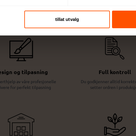
Dette kan du forvente:
tillat utvalg
sign og tilpasning
Full kontroll
erthjelp av våre profesjonelle
Du godkjenner alltid korrektu
ivere for perfekt tilpasning
setter ordren i produksj