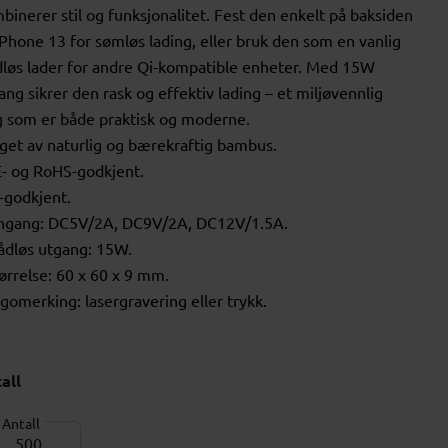
binerer stil og funksjonalitet. Fest den enkelt på baksiden
iPhone 13 for sømløs lading, eller bruk den som en vanlig
dløs lader for andre Qi-kompatible enheter. Med 15W
ang sikrer den rask og effektiv lading – et miljøvennlig
g som er både praktisk og moderne.
aget av naturlig og bærekraftig bambus.
E- og RoHS-godkjent.
i-godkjent.
nngang: DC5V/2A, DC9V/2A, DC12V/1.5A.
rådløs utgang: 15W.
tørrelse: 60 x 60 x 9 mm.
ogomerking: lasergravering eller trykk.
all
Antall