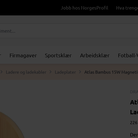
Jobb hos NorgesProfil
Hva treng
r
Firmagaver
Sportsklær
Arbeidsklær
Fotball
Ladere og ladekabler
Ladeplater
Atlas Bambus 15W Magnetis
DRA
At
La
226 
Den