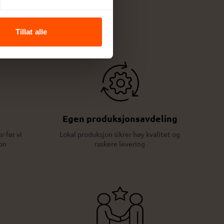
Tillat alle
Egen produksjonsavdeling
r før vi
Lokal produksjon sikrer høy kvalitet og
on
raskere levering