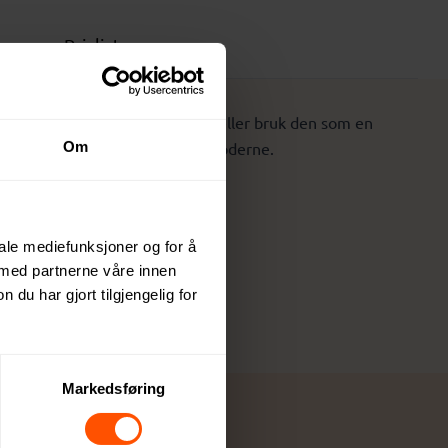
Prisliste
v iPhone 13 for sømløs lading, eller bruk den som en
g valg som er både praktisk og moderne.
Om
iale mediefunksjoner og for å
 med partnerne våre innen
u har gjort tilgjengelig for
Markedsføring