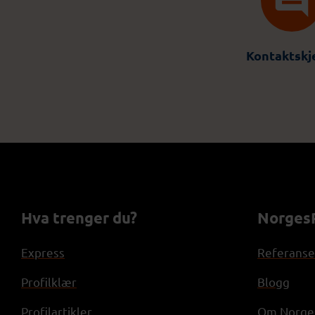
Kontaktsk
Hva trenger du?
NorgesP
Express
Referanse
Profilklær
Blogg
Profilartikler
Om Norges