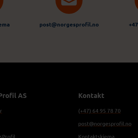
jema
post@norgesprofil.no
+47
rofil AS
Kontakt
r
(+47) 64 95 78 70
post@norgesprofil.no
Profil
Kontaktskjema