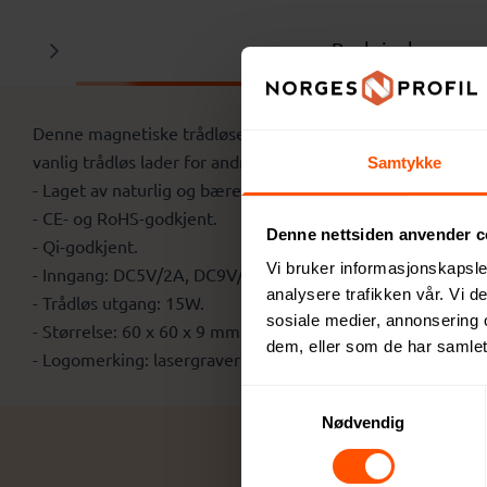
Beskrivelse
Denne magnetiske trådløse laderen i bærekraftig bambus ko
vanlig trådløs lader for andre Qi-kompatible enheter. Med 
Samtykke
- Laget av naturlig og bærekraftig bambus.
- CE- og RoHS-godkjent.
Denne nettsiden anvender c
- Qi-godkjent.
Vi bruker informasjonskapsler
- Inngang: DC5V/2A, DC9V/2A, DC12V/1.5A.
analysere trafikken vår. Vi 
- Trådløs utgang: 15W.
sosiale medier, annonsering 
- Størrelse: 60 x 60 x 9 mm.
dem, eller som de har samlet
- Logomerking: lasergravering eller trykk.
Samtykkevalg
Nødvendig