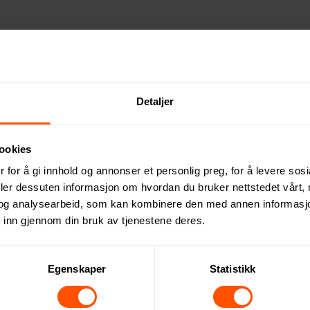
mbinerer stil og funksjonalitet. Fest den enkelt på baksiden a
15W utgang sikrer den rask og effektiv lading – et miljøvennli
Detaljer
ookies
 for å gi innhold og annonser et personlig preg, for å levere sos
deler dessuten informasjon om hvordan du bruker nettstedet vårt,
og analysearbeid, som kan kombinere den med annen informasjon d
 inn gjennom din bruk av tjenestene deres.
Egenskaper
Statistikk