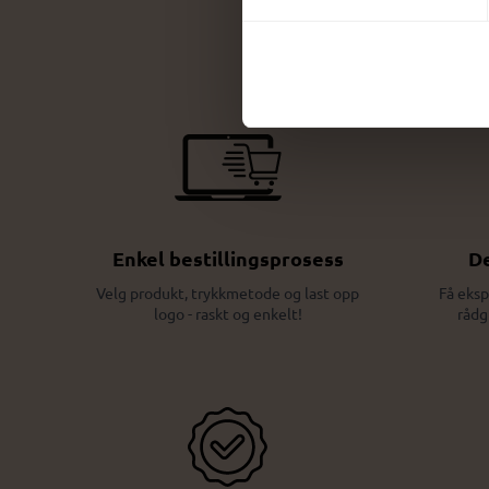
Enkel bestillingsprosess
De
Velg produkt, trykkmetode og last opp
Få eksp
logo - raskt og enkelt!
rådg