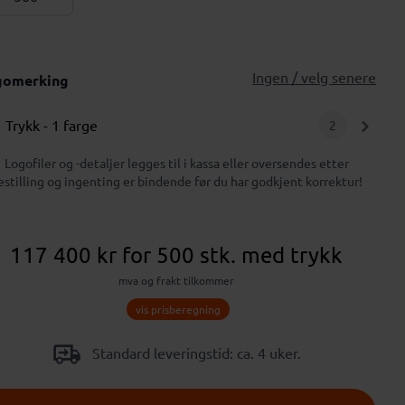
Ingen / velg senere
gomerking
Trykk
- 1 farge
2
Logofiler og -detaljer legges til i kassa eller oversendes etter
estilling og ingenting er bindende før du har godkjent korrektur!
117 400 kr
for 500 stk.
med trykk
mva og frakt tilkommer
vis prisberegning
Standard leveringstid: ca. 4 uker.