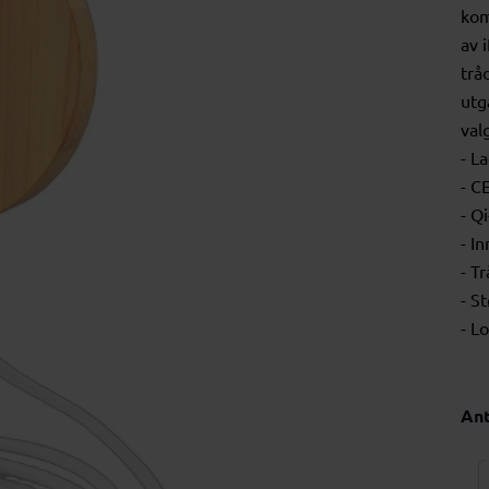
kom
av 
trå
utg
val
- L
- C
- Q
- I
- T
- S
- L
Ant