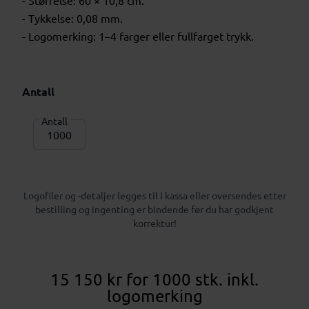
- Størrelse: 60 × 10,8 cm.
- Tykkelse: 0,08 mm.
- Logomerking: 1–4 farger eller fullfarget trykk.
Antall
Antall
Logofiler og -detaljer legges til i kassa eller oversendes etter
bestilling og ingenting er bindende før du har godkjent
korrektur!
15 150 kr
for 1000 stk.
inkl.
logomerking