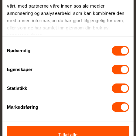
vårt, med partnerne våre innen sosiale medier,
annonsering og analysearbeid, som kan kombinere den
med annen informasjon du har gjort tilgjengelig for dem,
eller som de har samlet inn gjennom din bruk av
tjenestene deres.
Samtykkevalg
Stort utvalg kvalitetsprodukter
Nødvendig
Alt innen firmagaver og profilklær til
profilartikler og messeutstyr
Egenskaper
Statistikk
Markedsføring
Ekspressortiment
Utvalgte lagerførte produkter tilgjengelige
med ekspresslevering
Tillat alle