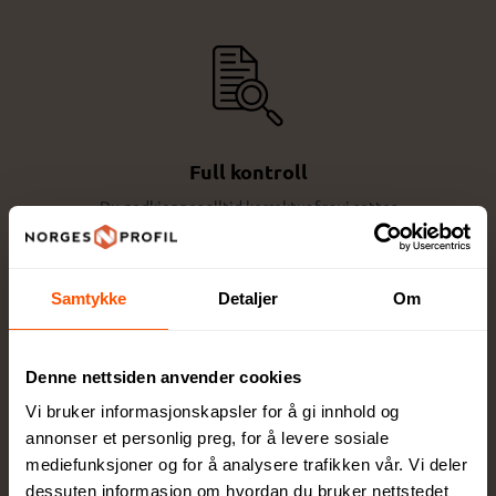
Full kontroll
Du godkjenner alltid korrektur før vi setter
ordren i produksjon
Samtykke
Detaljer
Om
Denne nettsiden anvender cookies
Vi bruker informasjonskapsler for å gi innhold og
Egen produksjonsavdeling
annonser et personlig preg, for å levere sosiale
Lokal produksjon sikrer høy kvalitet og raskere
mediefunksjoner og for å analysere trafikken vår. Vi deler
levering
dessuten informasjon om hvordan du bruker nettstedet