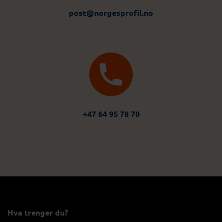
post@norgesprofil.no
+47 64 95 78 70
Hva trenger du?