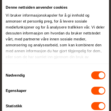
Du godkjenner alltid korrektur før vi setter
Denne nettsiden anvender cookies
ordren i produksjon
Vi bruker informasjonskapsler for å gi innhold og
annonser et personlig preg, for å levere sosiale
mediefunksjoner og for å analysere trafikken vår. Vi deler
dessuten informasjon om hvordan du bruker nettstedet
vårt, med partnerne våre innen sosiale medier,
annonsering og analysearbeid, som kan kombinere den
Egen produksjonsavdeling
med annen informasjon du har gjort tilgjengelig for dem,
eller som de har samlet inn gjennom din bruk av
Lokal produksjon sikrer høy kvalitet og raskere
tjenestene deres.
levering
Samtykkevalg
Nødvendig
Egenskaper
Stort utvalg kvalitetsprodukter
Statistikk