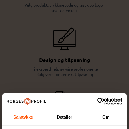
Velg produkt, trykkmetode og last opp logo -
raskt og enkelt!
Design og tilpasning
Få eksperthjelp av våre profesjonelle
rådgivere for perfekt tilpasning
Samtykke
Detaljer
Om
Full kontroll