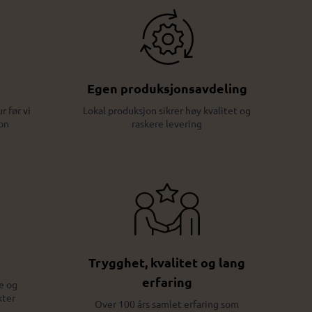
Egen produksjonsavdeling
r før vi
Lokal produksjon sikrer høy kvalitet og
on
raskere levering
Trygghet, kvalitet og lang
erfaring
e og
kter
Over 100 års samlet erfaring som