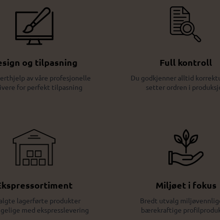
sign og tilpasning
Full kontroll
erthjelp av våre profesjonelle
Du godkjenner alltid korrektu
ivere for perfekt tilpasning
setter ordren i produksj
Ekspressortiment
Miljøet i fokus
algte lagerførte produkter
Bredt utvalg miljøvennlig
ngelige med ekspresslevering
bærekraftige profilprodu