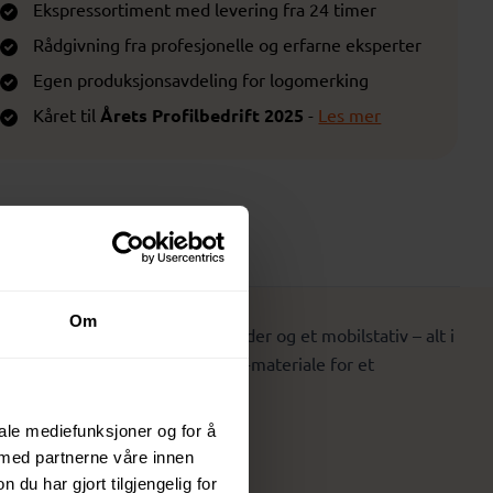
Ekspressortiment med levering fra 24 timer
Rådgivning fra profesjonelle og erfarne eksperter
Egen produksjonsavdeling for logomerking
Kåret til
Årets Profilbedrift 2025
-
Les mer
Prisliste
Om
1 ladekabel, 15W trådløs lader og et mobilstativ – alt i
v miljøvennlig RCS-godkjent ABS-materiale for et
iale mediefunksjoner og for å
 med partnerne våre innen
u har gjort tilgjengelig for