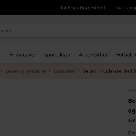
Jobb hos NorgesProfil
Hva treng
r
Firmagaver
Sportsklær
Arbeidsklær
Fotball
Ladere og ladekabler
Ladeplater
Bella 6-i-1 Ladekabel med T
DRA
Be
og
148 
Den