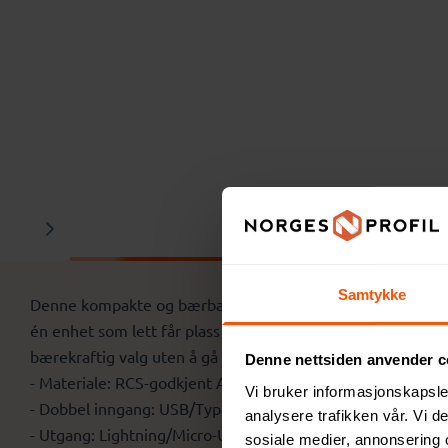
Beskrivelse
Samtykke
Denne kompakte og bærbare lommeenheten er perfekt for mo
én enhet som lett får plass i lommen. Den støtter rask dat
bærekraftig valg uten å gå på kompromiss med funksjonali
Denne nettsiden anvender c
- Materiale: RCS-godkjent ABS
Vi bruker informasjonskapsler
- Dobbel inngang: USB/Type-C
analysere trafikken vår. Vi 
- Utgang: Lightning/Micro-USB/Type-C, 5V/3A
sosiale medier, annonsering 