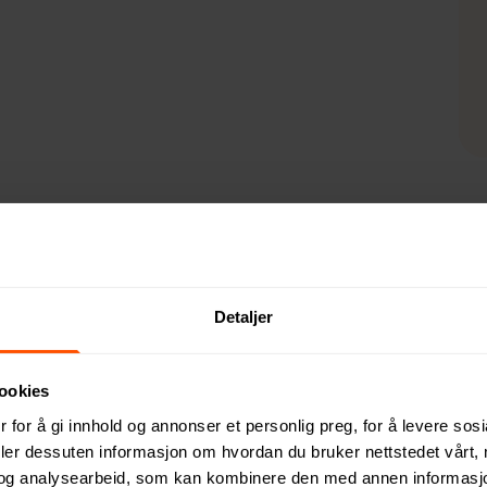
Detaljer
derne reisende. Med sitt smarte design kombinerer den en 6-i-
aoverføring og flere enheter med ulike utganger, og er laget a
tet.
ookies
 for å gi innhold og annonser et personlig preg, for å levere sos
deler dessuten informasjon om hvordan du bruker nettstedet vårt,
og analysearbeid, som kan kombinere den med annen informasjon d