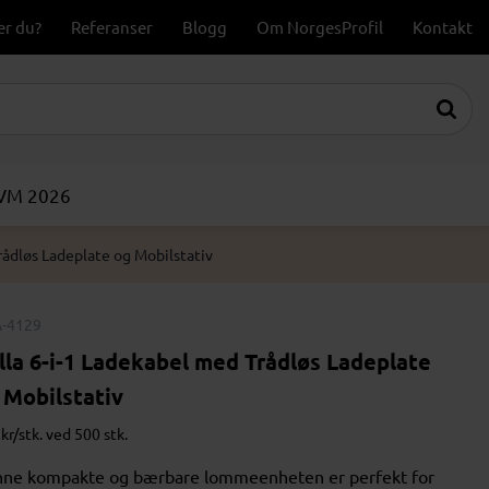
er du?
Referanser
Blogg
Om NorgesProfil
Kontakt
-VM 2026
rådløs Ladeplate og Mobilstativ
-4129
lla 6-i-1 Ladekabel med Trådløs Ladeplate
 Mobilstativ
kr/stk. ved 500 stk.
ne kompakte og bærbare lommeenheten er perfekt for