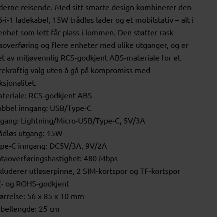
erne reisende. Med sitt smarte design kombinerer den
6-i-1 ladekabel, 15W trådløs lader og et mobilstativ – alt i
enhet som lett får plass i lommen. Den støtter rask
aoverføring og flere enheter med ulike utganger, og er
et av miljøvennlig RCS-godkjent ABS-materiale for et
ekraftig valg uten å gå på kompromiss med
ksjonalitet.
ateriale: RCS-godkjent ABS
obbel inngang: USB/Type-C
tgang: Lightning/Micro-USB/Type-C, 5V/3A
rådløs utgang: 15W
ype-C inngang: DC5V/3A, 9V/2A
ataoverføringshastighet: 480 Mbps
nkluderer utløserpinne, 2 SIM-kortspor og TF-kortspor
E- og ROHS-godkjent
tørrelse: 56 x 85 x 10 mm
abellengde: 25 cm