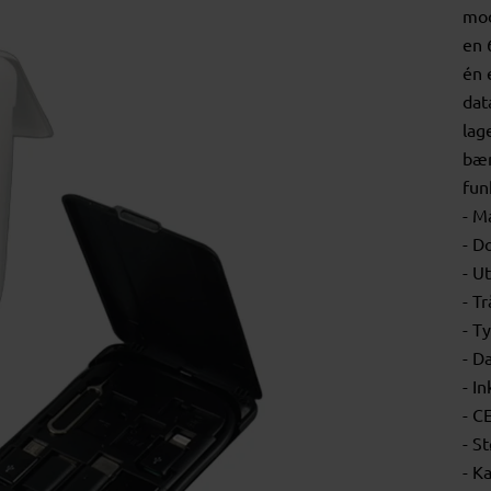
mod
en 
én 
dat
lag
bær
fun
- M
- D
- U
- T
- T
- D
- I
- C
- S
- K