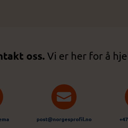
takt oss.
Vi er her for å hje
jema
post@norgesprofil.no
+47