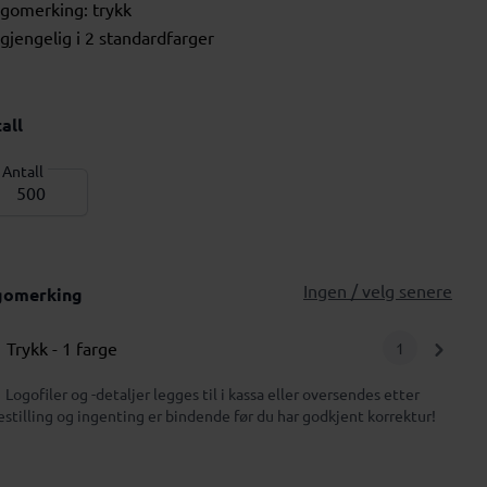
ogomerking: trykk
ilgjengelig i 2 standardfarger
all
Antall
Ingen / velg senere
gomerking
Trykk
- 1 farge
1
Logofiler og -detaljer legges til i kassa eller oversendes etter
estilling og ingenting er bindende før du har godkjent korrektur!