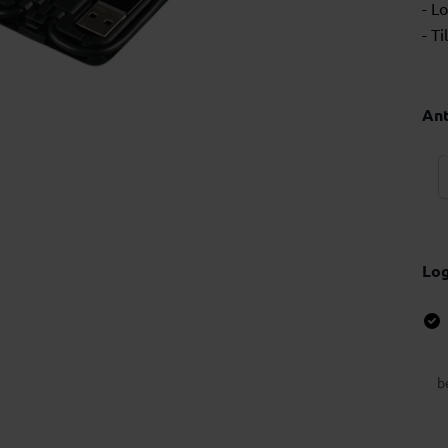
- L
- T
Ant
Lo
b