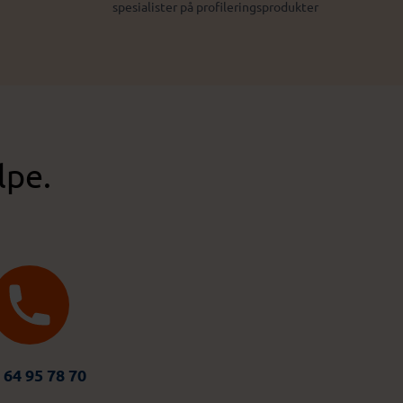
spesialister på profileringsprodukter
lpe.
 64 95 78 70