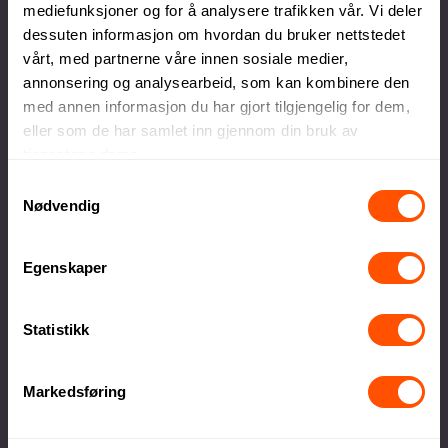
Egen produksjonsavdeling
mediefunksjoner og for å analysere trafikken vår. Vi deler
dessuten informasjon om hvordan du bruker nettstedet
Lokal produksjon sikrer høy kvalitet og raskere
levering
vårt, med partnerne våre innen sosiale medier,
annonsering og analysearbeid, som kan kombinere den
med annen informasjon du har gjort tilgjengelig for dem,
eller som de har samlet inn gjennom din bruk av
tjenestene deres.
Samtykkevalg
Nødvendig
Stort utvalg kvalitetsprodukter
Alt innen firmagaver og profilklær til
Egenskaper
profilartikler og messeutstyr
Statistikk
Markedsføring