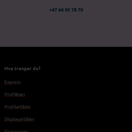
+47 64 95 78 70
Hva trenger du?
Express
Profilklær
Profilartikler
Displayartikler
Firmagaver