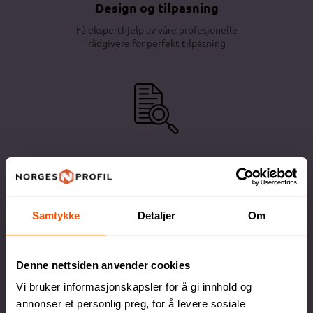
Design og tilpasning
Få eksperthjelp av våre profesjonelle
rådgivere for perfekt tilpasning
Full kontroll
Du godkjenner alltid korrektur før vi setter
ordren i produksjon
Samtykke
Detaljer
Om
Denne nettsiden anvender cookies
Vi bruker informasjonskapsler for å gi innhold og
annonser et personlig preg, for å levere sosiale