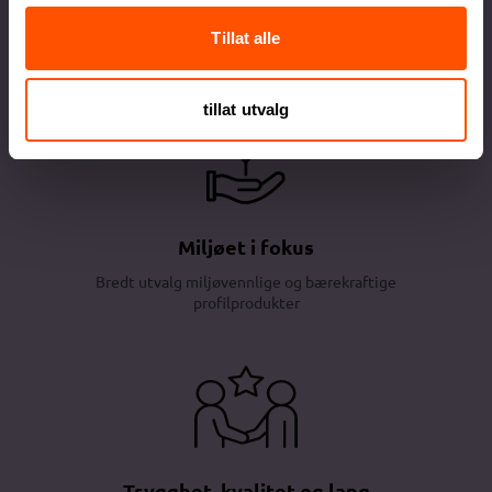
Ekspressortiment
Utvalgte lagerførte produkter tilgjengelige
Tillat alle
med ekspresslevering
tillat utvalg
Miljøet i fokus
Bredt utvalg miljøvennlige og bærekraftige
profilprodukter
Trygghet, kvalitet og lang