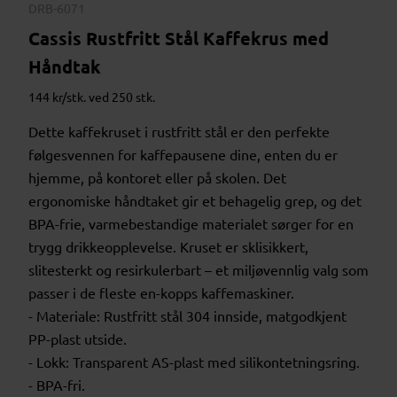
DRB-6071
Cassis Rustfritt Stål Kaffekrus med
Håndtak
144 kr/stk. ved 250 stk.
Dette kaffekruset i rustfritt stål er den perfekte
følgesvennen for kaffepausene dine, enten du er
hjemme, på kontoret eller på skolen. Det
ergonomiske håndtaket gir et behagelig grep, og det
BPA-frie, varmebestandige materialet sørger for en
trygg drikkeopplevelse. Kruset er sklisikkert,
slitesterkt og resirkulerbart – et miljøvennlig valg som
passer i de fleste en-kopps kaffemaskiner.
- Materiale: Rustfritt stål 304 innside, matgodkjent
PP-plast utside.
- Lokk: Transparent AS-plast med silikontetningsring.
- BPA-fri.