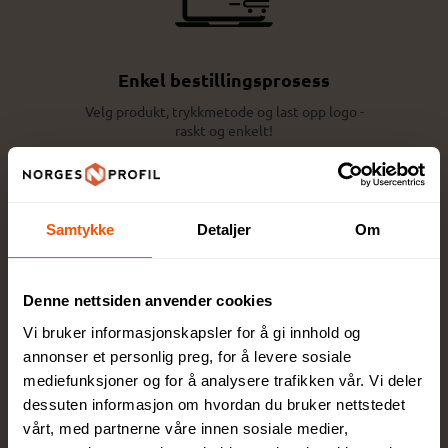
Enkel bestillingsprosess
Velg produkt, trykkmetode og last opp logo -
raskt og enkelt!
Samtykke
Detaljer
Om
Design og tilpasning
Denne nettsiden anvender cookies
Vi bruker informasjonskapsler for å gi innhold og
Få eksperthjelp av våre profesjonelle
rådgivere for perfekt tilpasning
annonser et personlig preg, for å levere sosiale
mediefunksjoner og for å analysere trafikken vår. Vi deler
dessuten informasjon om hvordan du bruker nettstedet
vårt, med partnerne våre innen sosiale medier,