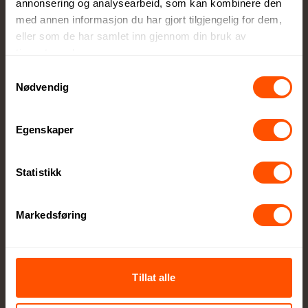
annonsering og analysearbeid, som kan kombinere den
med annen informasjon du har gjort tilgjengelig for dem,
eller som de har samlet inn gjennom din bruk av
Full kontroll
tjenestene deres.
Du godkjenner alltid korrektur før vi setter
Samtykkevalg
ordren i produksjon
Nødvendig
Egenskaper
Statistikk
Egen produksjonsavdeling
Markedsføring
Lokal produksjon sikrer høy kvalitet og raskere
levering
Tillat alle