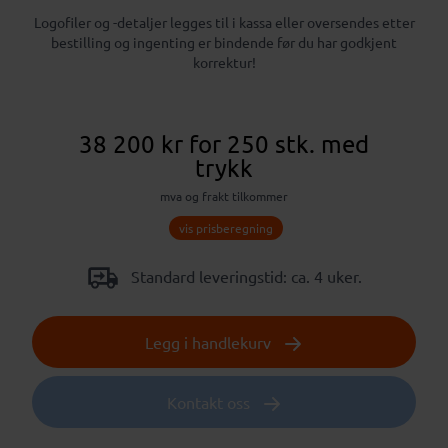
Logofiler og -detaljer legges til i kassa eller oversendes etter
bestilling og ingenting er bindende før du har godkjent
korrektur!
38 200 kr
for 250 stk.
med
trykk
mva og frakt tilkommer
vis prisberegning
Standard leveringstid: ca. 4 uker.
Legg i handlekurv
Kontakt oss