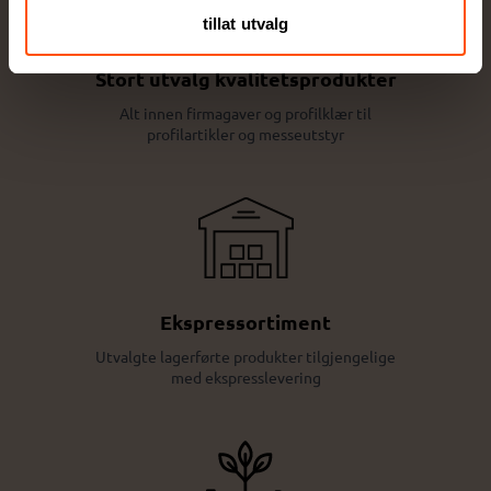
tillat utvalg
Stort utvalg kvalitetsprodukter
Alt innen firmagaver og profilklær til
profilartikler og messeutstyr
Ekspressortiment
Utvalgte lagerførte produkter tilgjengelige
med ekspresslevering