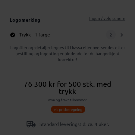
Ingen / velg senere
Logomerking
Trykk
- 1 farge
2
Logofiler og -detaljer legges til i kassa eller oversendes etter
bestilling og ingenting er bindende før du har godkjent
korrektur!
76 300 kr
for 500 stk.
med
trykk
mva og frakt tilkommer
vis prisberegning
Standard leveringstid: ca. 4 uker.