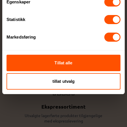
Egenskaper
Statistikk
Markedsføring
Stort utvalg kvalitetsprodukter
Alt innen firmagaver og profilklær til
profilartikler og messeutstyr
Tillat alle
tillat utvalg
Ekspressortiment
Utvalgte lagerførte produkter tilgjengelige
med ekspresslevering