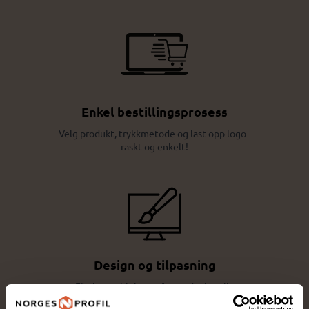
Enkel bestillingsprosess
Velg produkt, trykkmetode og last opp logo -
raskt og enkelt!
Design og tilpasning
Få eksperthjelp av våre profesjonelle
rådgivere for perfekt tilpasning