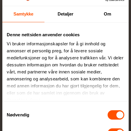
Samtykke
Detaljer
Om
Denne nettsiden anvender cookies
Vi bruker informasjonskapsler for å gi innhold og
Full kontroll
annonser et personlig preg, for å levere sosiale
Du godkjenner alltid korrektur før vi setter
mediefunksjoner og for å analysere trafikken vår. Vi deler
ordren i produksjon
dessuten informasjon om hvordan du bruker nettstedet
vårt, med partnerne våre innen sosiale medier,
annonsering og analysearbeid, som kan kombinere den
med annen informasjon du har gjort tilgjengelig for dem,
eller som de har samlet inn gjennom din bruk av
tjenestene deres.
Samtykkevalg
Egen produksjonsavdeling
Nødvendig
Lokal produksjon sikrer høy kvalitet og raskere
levering