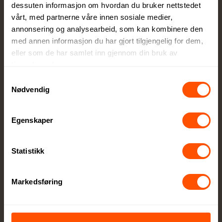
dessuten informasjon om hvordan du bruker nettstedet
rådgivere for perfekt tilpasning
vårt, med partnerne våre innen sosiale medier,
annonsering og analysearbeid, som kan kombinere den
med annen informasjon du har gjort tilgjengelig for dem,
eller som de har samlet inn gjennom din bruk av
tjenestene deres.
Samtykkevalg
Full kontroll
Nødvendig
Du godkjenner alltid korrektur før vi setter
ordren i produksjon
Egenskaper
Statistikk
Markedsføring
Egen produksjonsavdeling
Lokal produksjon sikrer høy kvalitet og raskere