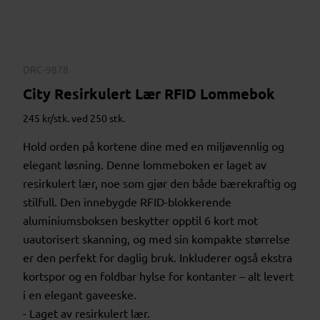
DRC-9878
City Resirkulert Lær RFID Lommebok
245 kr/stk. ved 250 stk.
Hold orden på kortene dine med en miljøvennlig og
elegant løsning. Denne lommeboken er laget av
resirkulert lær, noe som gjør den både bærekraftig og
stilfull. Den innebygde RFID-blokkerende
aluminiumsboksen beskytter opptil 6 kort mot
uautorisert skanning, og med sin kompakte størrelse
er den perfekt for daglig bruk. Inkluderer også ekstra
kortspor og en foldbar hylse for kontanter – alt levert
i en elegant gaveeske.
- Laget av resirkulert lær.