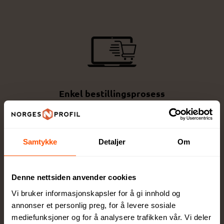
Enkel bestillingsprosess
Velg produkt, trykkmetode og last opp logo -
raskt og enkelt!
Samtykke
Detaljer
Om
Denne nettsiden anvender cookies
Vi bruker informasjonskapsler for å gi innhold og
Design og tilpasning
annonser et personlig preg, for å levere sosiale
mediefunksjoner og for å analysere trafikken vår. Vi deler
Få eksperthjelp av våre profesjonelle