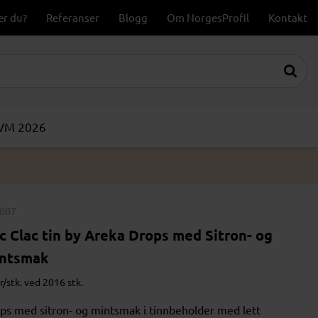
er du?
Referanser
Blogg
Om NorgesProfil
Kontakt
-VM 2026
007
ic Clac tin by Areka Drops med Sitron- og
ntsmak
r/stk. ved 2016 stk.
ps med sitron- og mintsmak i tinnbeholder med lett