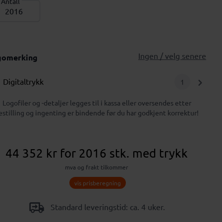
Antall
Ingen / velg senere
gomerking
Digitaltrykk
1
Logofiler og -detaljer legges til i kassa eller oversendes etter
estilling og ingenting er bindende før du har godkjent korrektur!
44 352 kr
for 2016 stk.
med trykk
mva og frakt tilkommer
vis prisberegning
Standard leveringstid: ca. 4 uker.