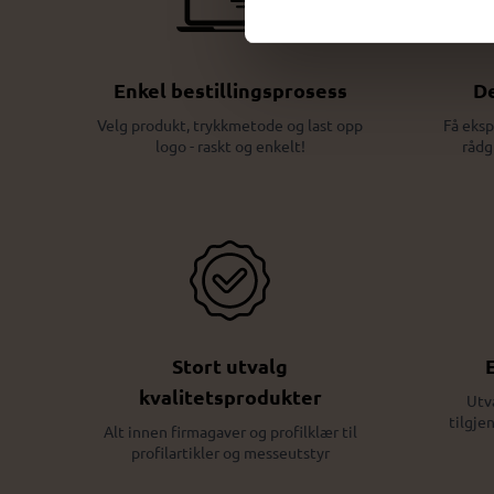
Enkel bestillingsprosess
De
Velg produkt, trykkmetode og last opp
Få eksp
logo - raskt og enkelt!
rådg
Stort utvalg
kvalitetsprodukter
Utv
tilgje
Alt innen firmagaver og profilklær til
profilartikler og messeutstyr