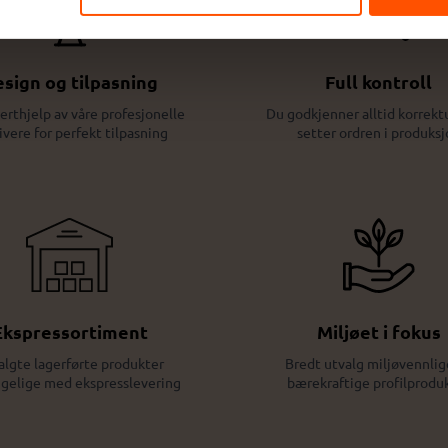
sign og tilpasning
Full kontroll
erthjelp av våre profesjonelle
Du godkjenner alltid korrektu
ivere for perfekt tilpasning
setter ordren i produksj
Ekspressortiment
Miljøet i fokus
algte lagerførte produkter
Bredt utvalg miljøvennlig
ngelige med ekspresslevering
bærekraftige profilprodu