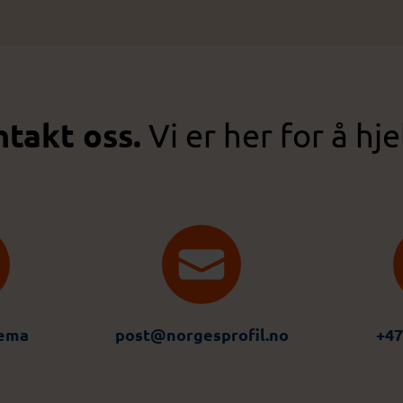
takt oss.
Vi er her for å hje
jema
post@norgesprofil.no
+47