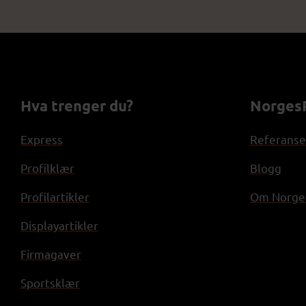
Hva trenger du?
NorgesP
Express
Referanse
Profilklær
Blogg
Profilartikler
Om Norges
Displayartikler
Firmagaver
Sportsklær