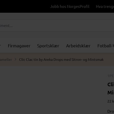
Jobb hos NorgesProfil
Hva treng
r
Firmagaver
Sportsklær
Arbeidsklær
Fotball
rameller
Clic Clac tin by Areka Drops med Sitron- og Mintsmak
1PE
Cl
Mi
22 k
Dro