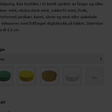
kkåpning. Kan bestilles i et bredt spekter av farger og ulike
ker: mint, ekstra sterk mint, sukkerfri mint, frukt,
rteformet jordbær, kanel, sitron og mint eller sjokolade.
 dekoreres med fullfarget digitaltrykk på lokket. Størrelse:
 x Ø 4,5 cm
rge
ønn
15+
all