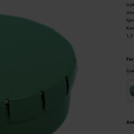
try
sma
hje
Kan
1,5
Fa
Gr
Ant