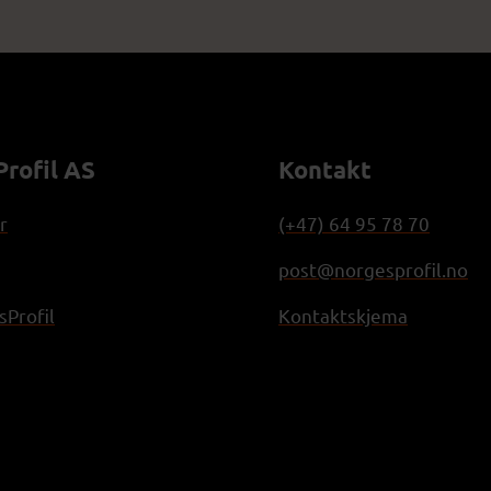
rofil AS
Kontakt
r
(+47) 64 95 78 70
post@norgesprofil.no
Profil
Kontaktskjema