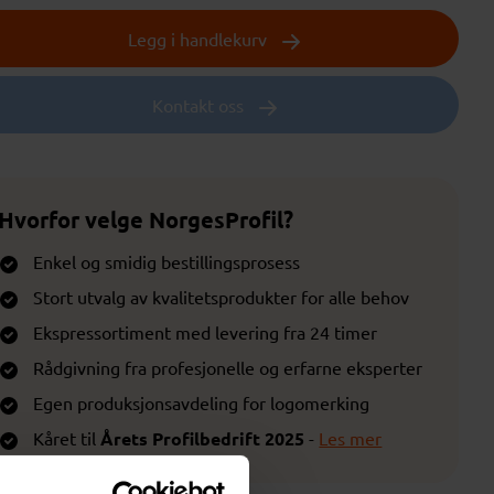
Legg i handlekurv
Kontakt oss
Hvorfor velge NorgesProfil?
Enkel og smidig bestillingsprosess
Stort utvalg av kvalitetsprodukter for alle behov
Ekspressortiment med levering fra 24 timer
Rådgivning fra profesjonelle og erfarne eksperter
Egen produksjonsavdeling for logomerking
Kåret til
Årets Profilbedrift 2025
-
Les mer