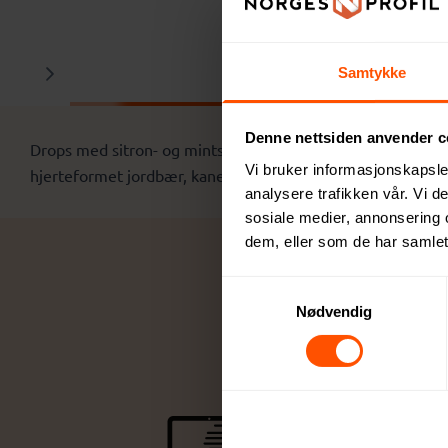
Samtykke
Denne nettsiden anvender c
Drops med sitron- og mintsmak i tinnbeholder med lett trykk
Vi bruker informasjonskapsler
hjerteformet jordbær, kanel, sitron og mint eller sjokolade.
analysere trafikken vår. Vi 
sosiale medier, annonsering 
dem, eller som de har samlet
Samtykkevalg
Nødvendig