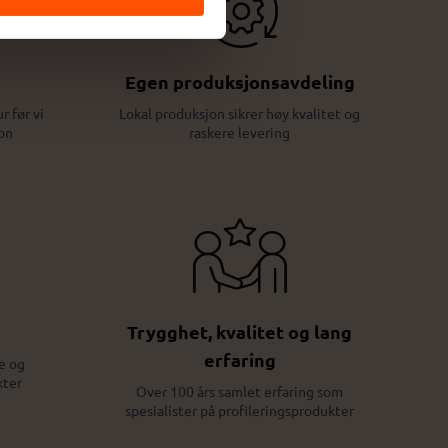
Egen produksjonsavdeling
r før vi
Lokal produksjon sikrer høy kvalitet og
on
raskere levering
Trygghet, kvalitet og lang
erfaring
e og
kter
Over 100 års samlet erfaring som
spesialister på profileringsprodukter