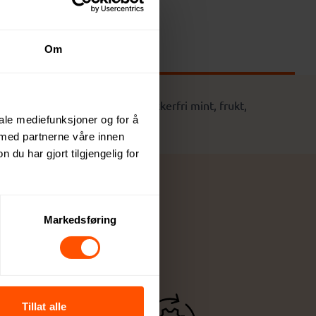
Om
er: mint, ekstra sterk mint, sukkerfri mint, frukt,
iale mediefunksjoner og for å
 1,5 x Ø 4,5 cm
 med partnerne våre innen
u har gjort tilgjengelig for
Markedsføring
Tillat alle