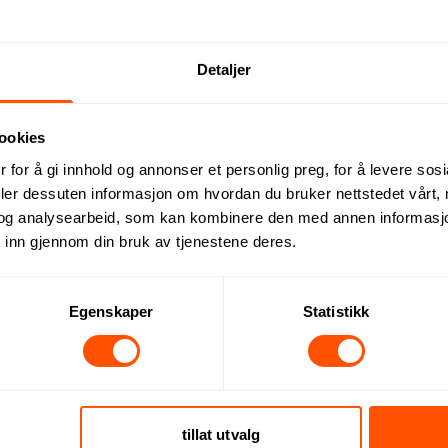
Beskrivelse
Detaljer
ookies
åpning. Kan bestilles i et bredt spekter av farger og ulike smak
 for å gi innhold og annonser et personlig preg, for å levere sos
 Kan dekoreres med fullfarget digitaltrykk på lokket. Størrelse:
deler dessuten informasjon om hvordan du bruker nettstedet vårt,
og analysearbeid, som kan kombinere den med annen informasjon d
 inn gjennom din bruk av tjenestene deres.
Dette kan du forvente:
Egenskaper
Statistikk
tillat utvalg