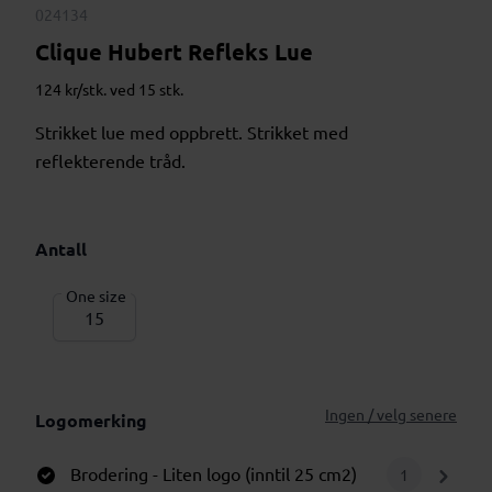
024134
Clique Hubert Refleks Lue
124 kr/stk. ved 15 stk.
Strikket lue med oppbrett. Strikket med
reflekterende tråd.
Antall
One size
Ingen / velg senere
Logomerking
Brodering
- Liten logo (inntil 25 cm2)
1