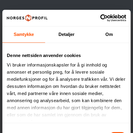
Samtykke
Detaljer
Om
Denne nettsiden anvender cookies
Clique-
Tekstiler som
Vi bruker informasjonskapsler for å gi innhold og
tilfredstiller de fleste
annonser et personlig preg, for å levere sosiale
behov!
mediefunksjoner og for å analysere trafikken vår. Vi deler
dessuten informasjon om hvordan du bruker nettstedet
Clique er varemerket for deg som
vårt, med partnerne våre innen sosiale medier,
annonsering og analysearbeid, som kan kombinere den
ønsker å profilere bedriften din
med annen informasjon du har gjort tilgjengelig for dem,
gjennom tidsriktige tekstiler av høy
eller som de har samlet inn gjennom din bruk av
kvalitet – til en konkurransedyktig
tjenestene deres.
pris! Med et stort utvalg av
Samtykkevalg
basisplagg, jakker og vesker tilbyr