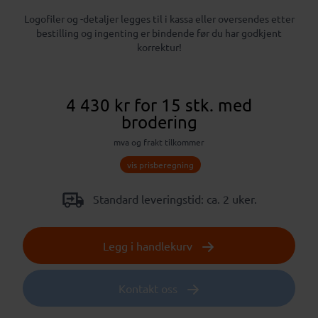
Logofiler og -detaljer legges til i kassa eller oversendes etter
bestilling og ingenting er bindende før du har godkjent
korrektur!
4 430 kr
for 15 stk.
med
brodering
mva og frakt tilkommer
vis prisberegning
Standard leveringstid: ca. 2 uker.
Legg i handlekurv
Kontakt oss