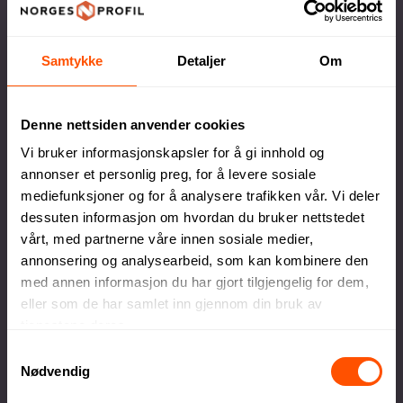
Få eksperthjelp av våre profesjonelle
rådgivere for perfekt tilpasning
Samtykke
Detaljer
Om
Denne nettsiden anvender cookies
Vi bruker informasjonskapsler for å gi innhold og
annonser et personlig preg, for å levere sosiale
Full kontroll
mediefunksjoner og for å analysere trafikken vår. Vi deler
Du godkjenner alltid korrektur før vi setter
dessuten informasjon om hvordan du bruker nettstedet
ordren i produksjon
vårt, med partnerne våre innen sosiale medier,
annonsering og analysearbeid, som kan kombinere den
med annen informasjon du har gjort tilgjengelig for dem,
eller som de har samlet inn gjennom din bruk av
tjenestene deres.
Samtykkevalg
Nødvendig
Egen produksjonsavdeling