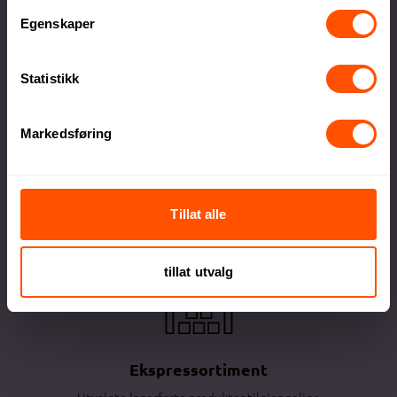
Lokal produksjon sikrer høy kvalitet og raskere
levering
Egenskaper
Statistikk
Markedsføring
Stort utvalg kvalitetsprodukter
Alt innen firmagaver og profilklær til
Tillat alle
profilartikler og messeutstyr
tillat utvalg
Ekspressortiment
Utvalgte lagerførte produkter tilgjengelige